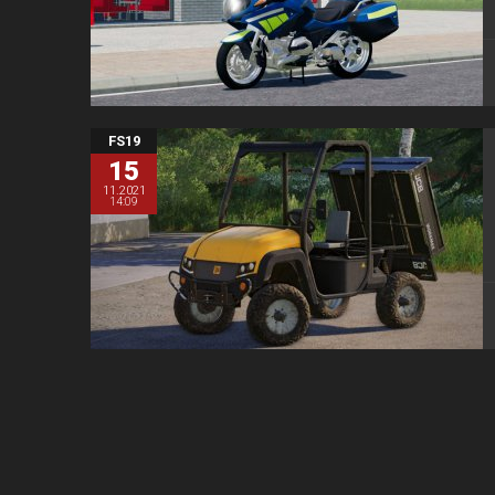
FS19
15
11.2021
14:09