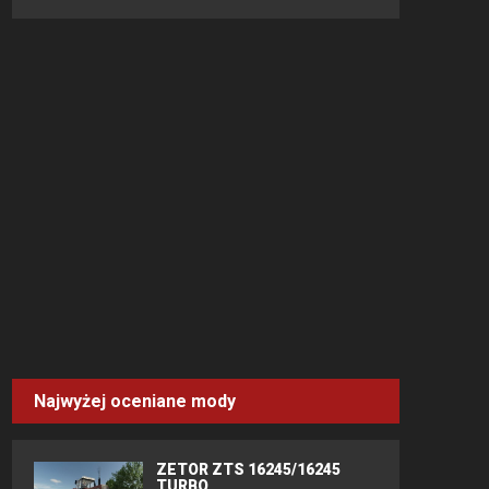
Najwyżej oceniane mody
ZETOR ZTS 16245/16245
TURBO