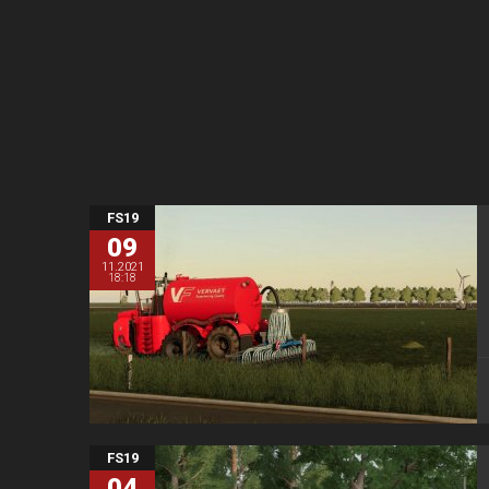
FS19
09
11.2021
18:18
FS19
04