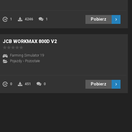
Pobierz
1
4246
1
JCB WORKMAX 800D V2
Farming Simulator 19
Pojazdy
›
Pozostałe
Pobierz
0
451
0