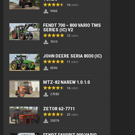
16
votes
9466
FENDT 700 – 800 VARIO TMS
SERIES (IC) V2
12
votes
7610
JOHN DEERE SERIA 8030 (IC)
11
votes
6506
MTZ-82 NAREW 1.0.1.0
16
votes
27582
ZETOR 62-7711
23
votes
20074
FENDT FAVORIT 900 VARIO