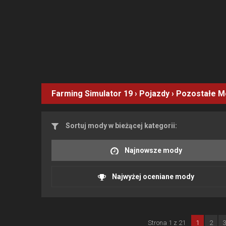
Farming Simulator 19
›
Pojazdy
›
Pozostałe
M
Sortuj mody w bieżącej kategorii:
Najnowsze mody
Najwyżej oceniane mody
Strona 1 z 21
1
2