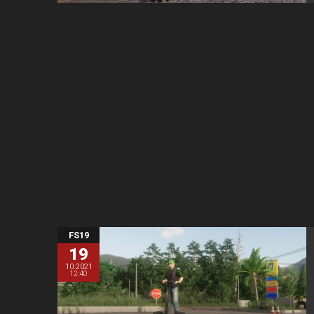
FS19
19
10.2021
12:40