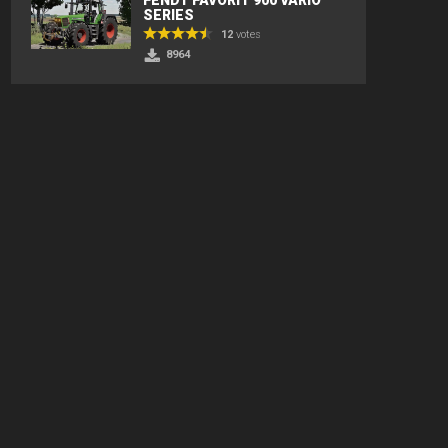
SERIES
12
votes
8964