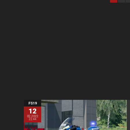
FS19
12
02.2022
22:44