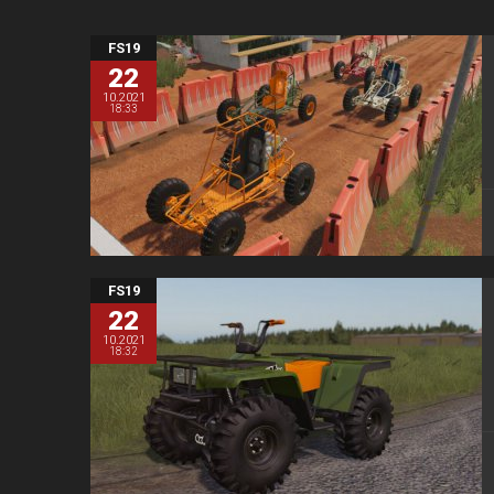
FS19
22
10.2021
18:33
FS19
22
10.2021
18:32