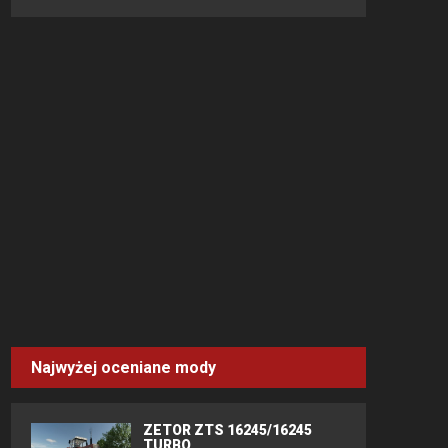
Najwyżej oceniane mody
ZETOR ZTS 16245/16245
TURBO