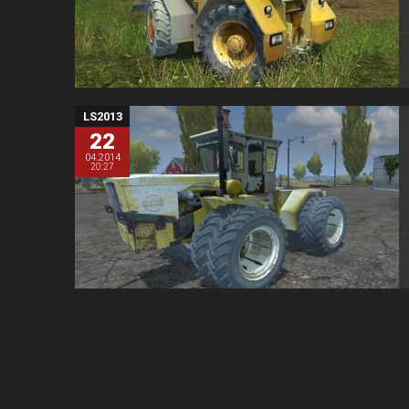
LS2013
22
04.2014
20:27