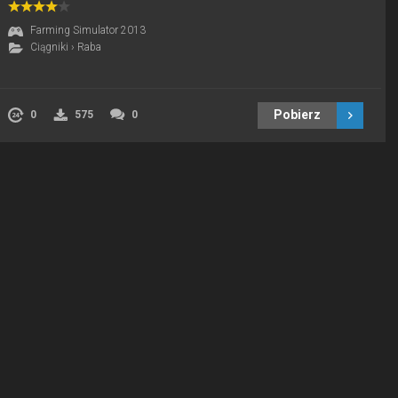
Farming Simulator 2013
Ciągniki
›
Raba
Pobierz
0
575
0