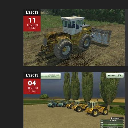
LS2013
11
10.2013
18:49
LS2013
04
08.2013
11:53