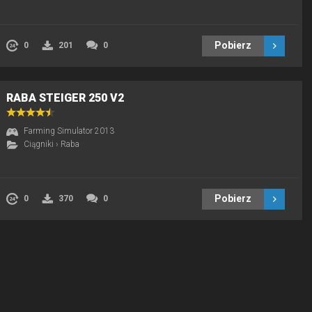
Pobierz
0
201
0
RABA STEIGER 250 V2
Farming Simulator 2013
Ciągniki
›
Raba
Pobierz
0
370
0