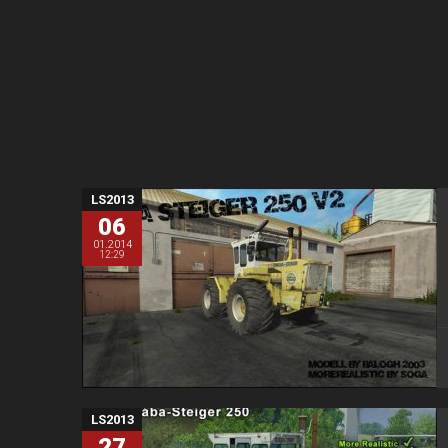
LS2013
06
01.2014
12:29
LS2013
27