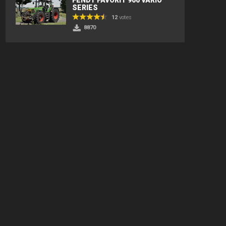
SERIES
12
votes
8870