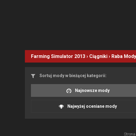
Farming Simulator 2013
›
Ciągniki
›
Raba
Mod
Sortuj mody w bieżącej kategorii:
Najnowsze mody
Najwyżej oceniane mody
Strona 