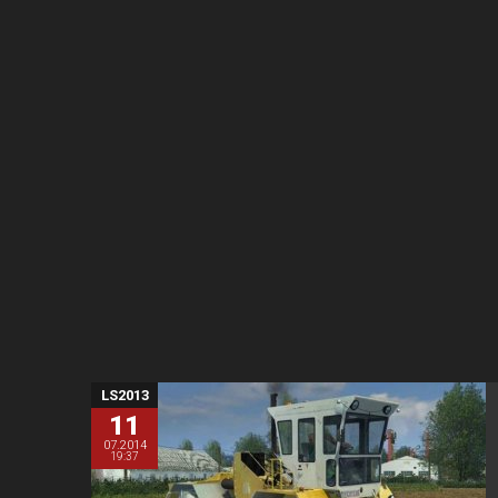
LS2013
11
07.2014
19:37