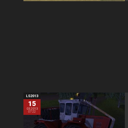
LS2013
15
03.2013
07:22