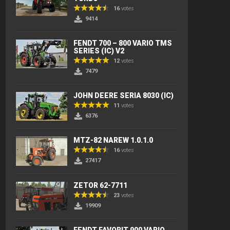
16
votes
9414
FENDT 700 – 800 VARIO TMS
SERIES (IC) V2
12
votes
7479
JOHN DEERE SERIA 8030 (IC)
11
votes
6376
MTZ-82 NAREW 1.0.1.0
16
votes
27417
ZETOR 62-7711
23
votes
19909
FENDT FAVORIT 900 VARIO