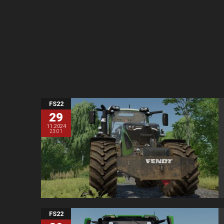
FS22
29
11.2024
23:01
FS22