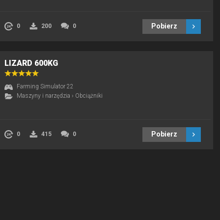
Pobierz
0
200
0
LIZARD 600KG
Farming Simulator 22
Maszyny i narzędzia
›
Obciążniki
Pobierz
0
415
0