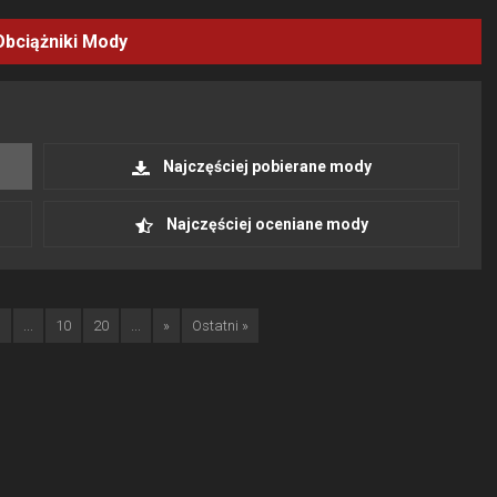
Obciążniki
Mody
Najczęściej pobierane mody
Najczęściej oceniane mody
3
...
10
20
...
»
Ostatni »