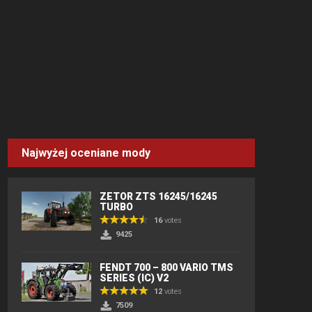
Najwyżej oceniane mody
ZETOR ZTS 16245/16245
TURBO
16
votes
9425
FENDT 700 – 800 VARIO TMS
SERIES (IC) V2
12
votes
7509