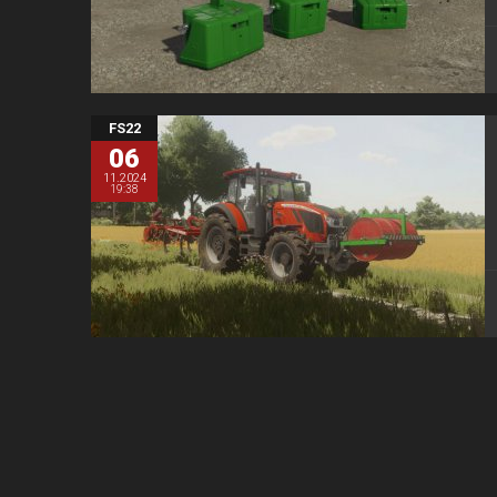
FS22
06
11.2024
19:38