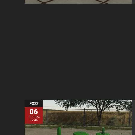
FS22
06
11.2024
19:44