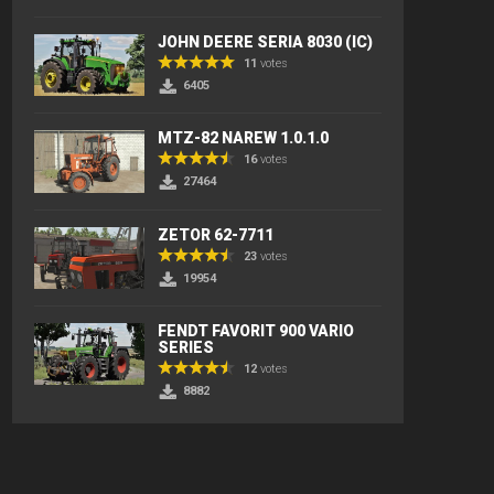
JOHN DEERE SERIA 8030 (IC)
11
votes
6405
MTZ-82 NAREW 1.0.1.0
16
votes
27464
ZETOR 62-7711
23
votes
19954
FENDT FAVORIT 900 VARIO
SERIES
12
votes
8882