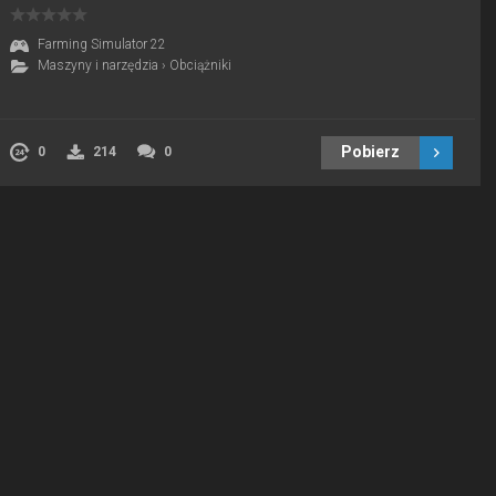
Farming Simulator 22
Maszyny i narzędzia
›
Obciążniki
Pobierz
0
214
0