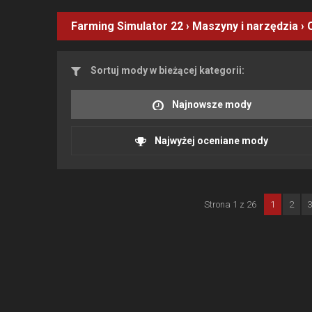
Farming Simulator 22
›
Maszyny i narzędzia
›
Sortuj mody w bieżącej kategorii:
Najnowsze mody
Najwyżej oceniane mody
Strona 1 z 26
1
2