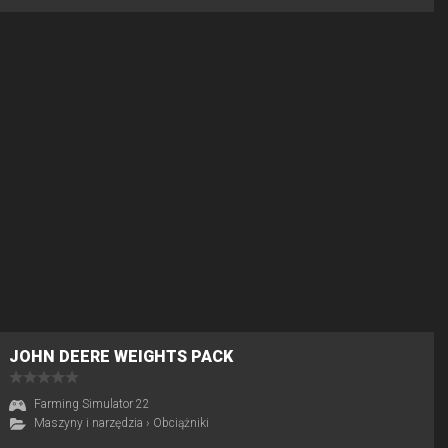
JOHN DEERE WEIGHTS PACK
Farming Simulator 22
Maszyny i narzędzia
›
Obciążniki