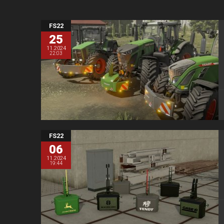
FS22
25
11.2024
22:03
FS22
06
11.2024
19:44