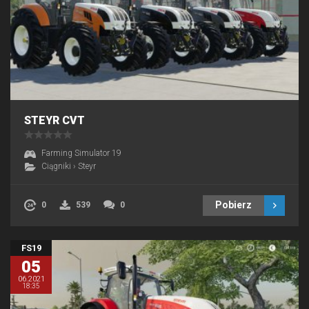
STEYR CVT
Farming Simulator 19
Ciągniki
›
Steyr
Pobierz
0
539
0
FS19
05
06.2021
18:35