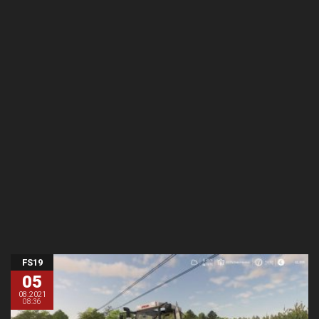
FS19
05
08.2021
08:36