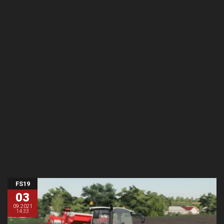
FS19
03
09.2021
14:33