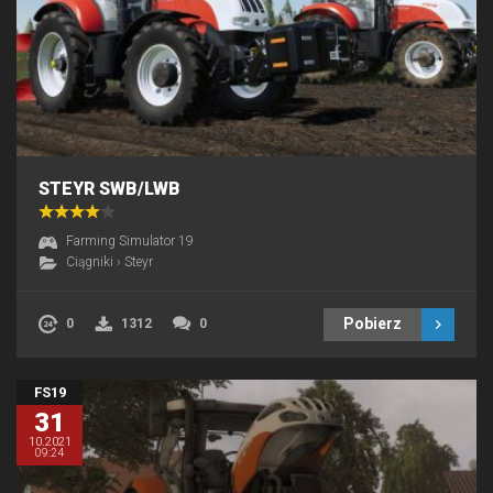
STEYR SWB/LWB
Farming Simulator 19
Ciągniki
›
Steyr
Pobierz
0
1312
0
FS19
31
10.2021
09:24