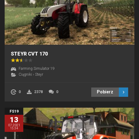
STEYR CVT 170
Farming Simulator 19
Ciągniki
›
Steyr
Pobierz
0
2378
0
FS19
13
07.2021
15:34