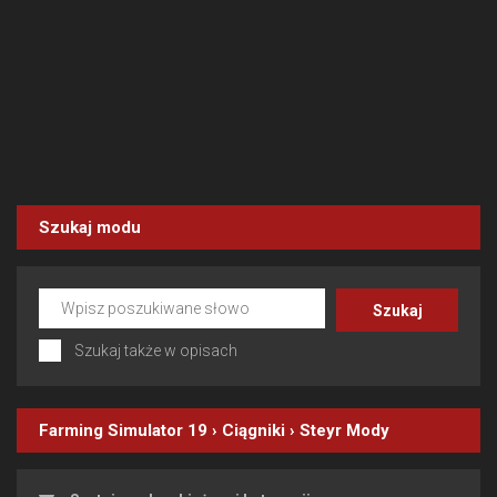
Szukaj modu
Szukaj także w opisach
Farming Simulator 19
›
Ciągniki
›
Steyr
Mody