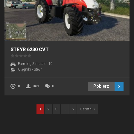
STEYR 6230 CVT
Farming Simulator 19
Ciągniki
›
Steyr
Pobierz
0
361
0
1
2
3
...
»
Ostatni »