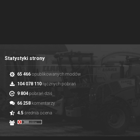
Statystyki strony
65 466
opublikowanych modów
104 078 110
łącznych pobrań
9 804
pobrań dziś
66 258
komentarzy
4.5
średnia ocena