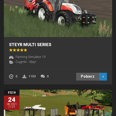
STEYR MULTI SERIES
Farming Simulator 19
Ciągniki
›
Steyr
Pobierz
0
1103
0
FS19
24
08.2021
21:53