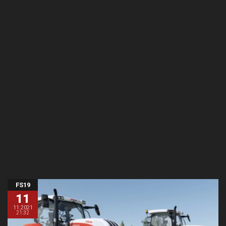
FS19
11
11.2021
21:32