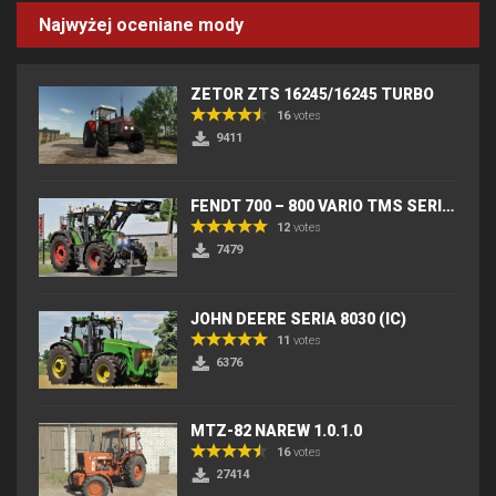
Najwyżej oceniane mody
ZETOR ZTS 16245/16245 TURBO
16
votes
9411
FENDT 700 – 800 VARIO TMS SERIES (IC) V2
12
votes
7479
JOHN DEERE SERIA 8030 (IC)
11
votes
6376
MTZ-82 NAREW 1.0.1.0
16
votes
27414