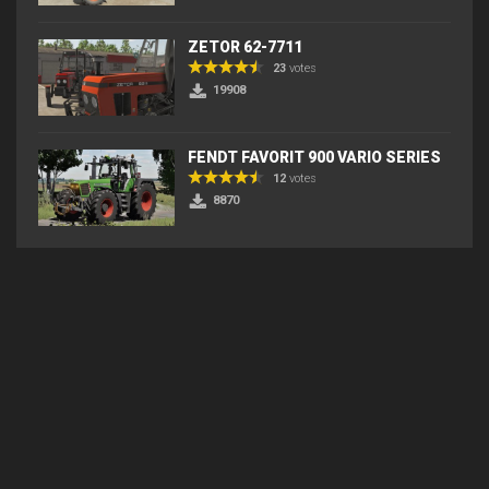
ZETOR 62-7711
23
votes
19908
FENDT FAVORIT 900 VARIO SERIES
12
votes
8870