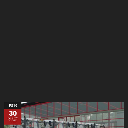
FS19
30
06.2021
15:26