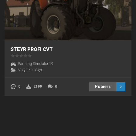
STEYR PROFI CVT
Farming Simulator 19
Ciągniki
›
Steyr
Pobierz
0
2199
0