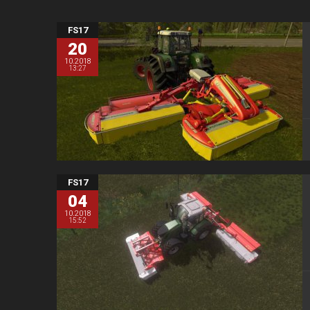
FS17
20
10.2018
13:27
FS17
04
10.2018
15:52