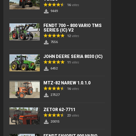
16
votes
9449
FENDT 700 – 800 VARIO TMS
SERIES (IC) V2
12
votes
7556
JOHN DEERE SERIA 8030 (IC)
11
votes
6452
MTZ-82 NAREW 1.0.1.0
16
votes
27527
ZETOR 62-7711
23
votes
20015
FENDT FAVORIT 900 VARIO