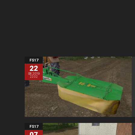
FS17
22
08.2019
22:02
FS17
07