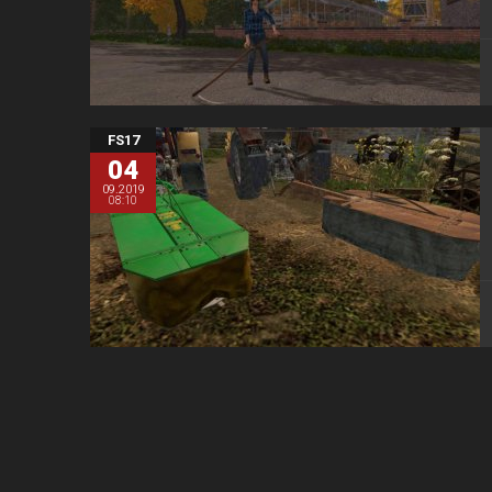
FS17
04
09.2019
08:10