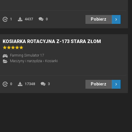
Pobierz
1
4437
0
KOSIARKA ROTACYJNA Z-173 STARA ZŁOM
Farming Simulator 17
Maszyny i narzędzia
›
Kosiarki
Pobierz
0
17348
3