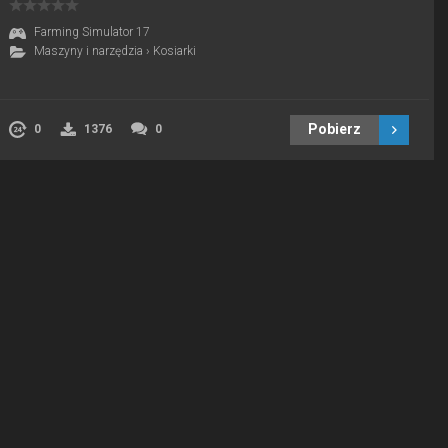
Farming Simulator 17
Maszyny i narzędzia
›
Kosiarki
Pobierz
0
1376
0