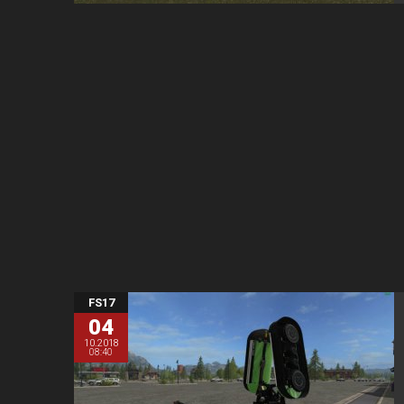
FS17
04
10.2018
08:40