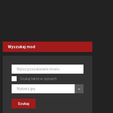
Wyszukaj mod
Szukaj także w opisach
Wybierz grę