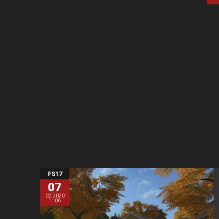
FS17
07
02.2020
11:06