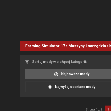
Farming Simulator 17
›
Maszyny i narzędzia
›
Sortuj mody w bieżącej kategorii:
Najnowsze mody
Najwyżej oceniane mody
Strona 1 z 8
1