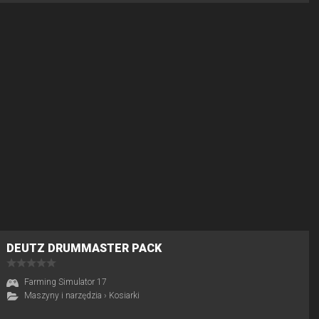
DEUTZ DRUMMASTER PACK
Farming Simulator 17
Maszyny i narzędzia
›
Kosiarki