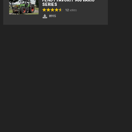
SERIES
12
votes
8915