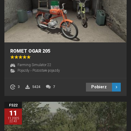
ROMET OGAR 205
Farming Simulator 22
Pojazdy
›
Pozostałe pojazdy
Pobierz
3
5424
7
FS22
11
11.2025
22:43