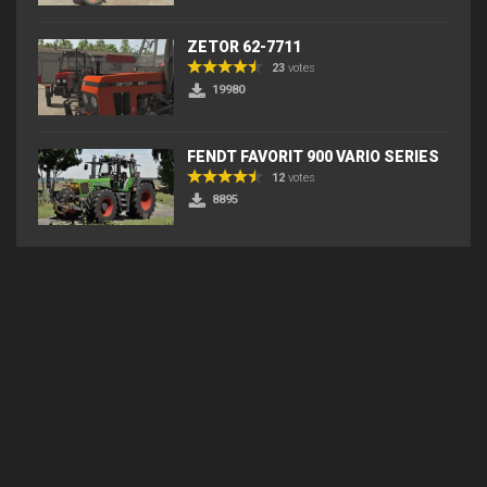
ZETOR 62-7711
23
votes
19980
FENDT FAVORIT 900 VARIO SERIES
12
votes
8895