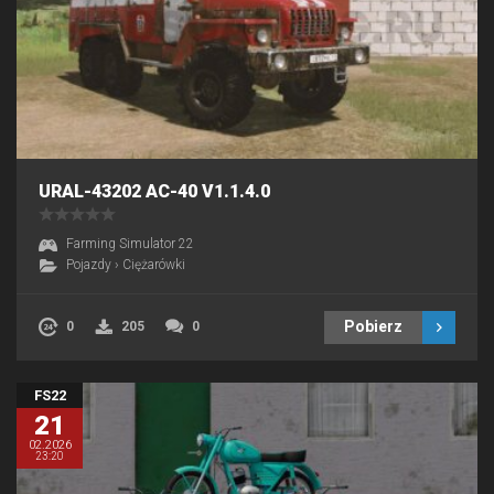
URAL-43202 AC-40 V1.1.4.0
Farming Simulator 22
Pojazdy
›
Ciężarówki
Pobierz
0
205
0
FS22
21
02.2026
23:20