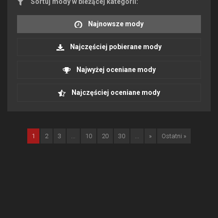
Sortuj mody w bieżącej kategorii:
Najnowsze mody
Najczęściej pobierane mody
Najwyżej oceniane mody
Najczęściej oceniane mody
1
2
3
...
10
20
30
...
»
Ostatni »