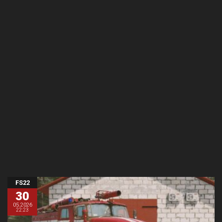
FS22
30
05.2026
22:23