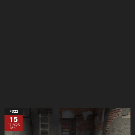
FS22
15
11.2025
18:40