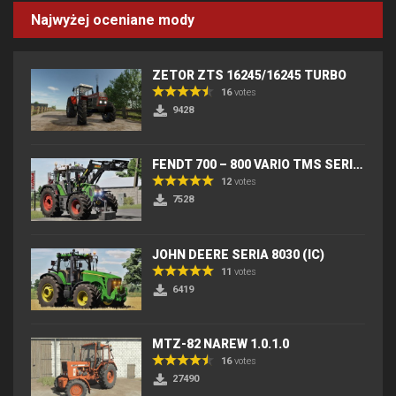
Najwyżej oceniane mody
ZETOR ZTS 16245/16245 TURBO
16
votes
9428
FENDT 700 – 800 VARIO TMS SERIES (IC) V2
12
votes
7528
JOHN DEERE SERIA 8030 (IC)
11
votes
6419
MTZ-82 NAREW 1.0.1.0
16
votes
27490