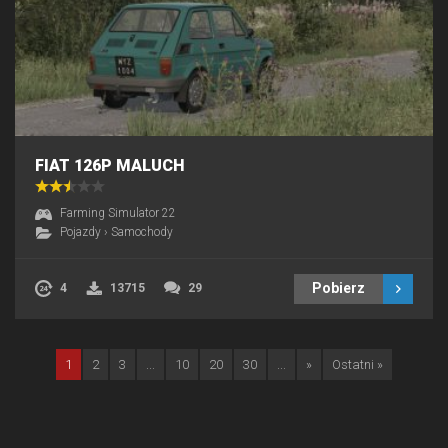
FIAT 126P MALUCH
Farming Simulator 22
Pojazdy
›
Samochody
Pobierz
4
13715
29
1
2
3
...
10
20
30
...
»
Ostatni »