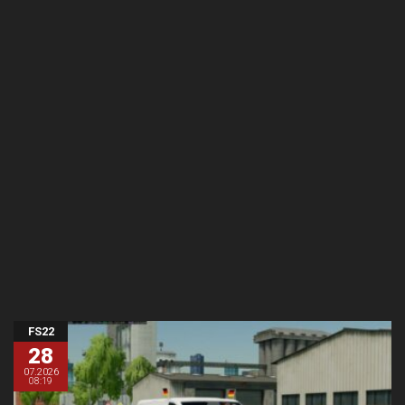
FS22
28
07.2026
08:19