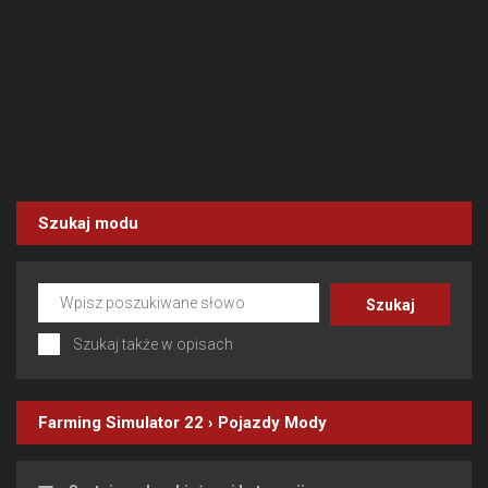
Szukaj modu
Szukaj także w opisach
Farming Simulator 22
›
Pojazdy
Mody