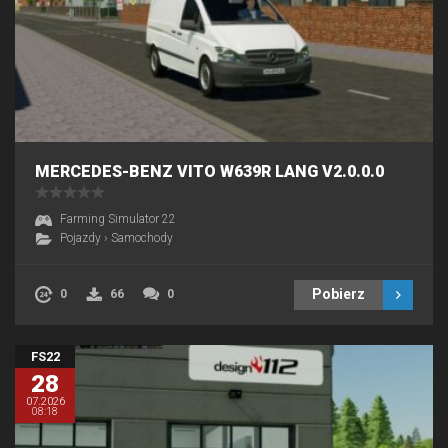
MERCEDES-BENZ VITO W639R LANG V2.0.0.0
Farming Simulator 22
Pojazdy
›
Samochody
Pobierz
0
66
0
FS22
28
07.2026
08:18