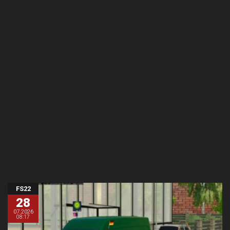
FS22
28
07.2026
08:17