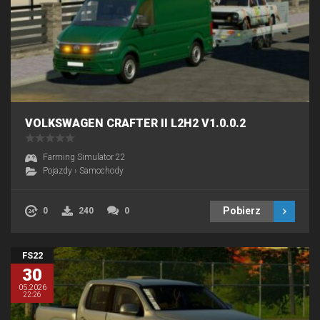
VOLKSWAGEN CRAFTER II L2H2 V1.0.0.2
Farming Simulator 22
Pojazdy
›
Samochody
Pobierz
0
240
0
FS22
30
05.2026
22:26