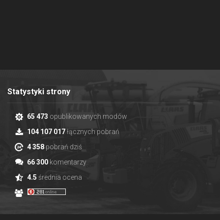
Statystyki strony
65 473
opublikowanych modów
104 107 017
łącznych pobrań
4 358
pobrań dziś
66 300
komentarzy
4.5
średnia ocena