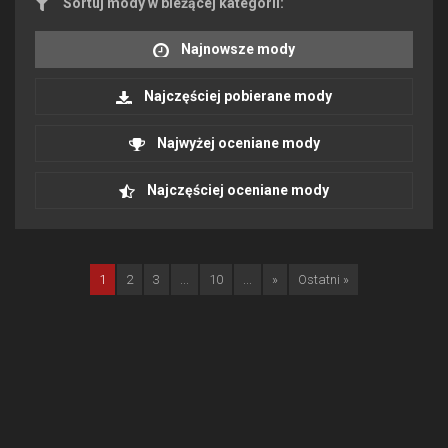
Sortuj mody w bieżącej kategorii:
Najnowsze mody
Najczęściej pobierane mody
Najwyżej oceniane mody
Najczęściej oceniane mody
1
2
3
...
10
...
»
Ostatni »