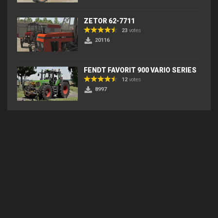
ZETOR 62-7711
23
votes
20116
FENDT FAVORIT 900 VARIO SERIES
12
votes
8997