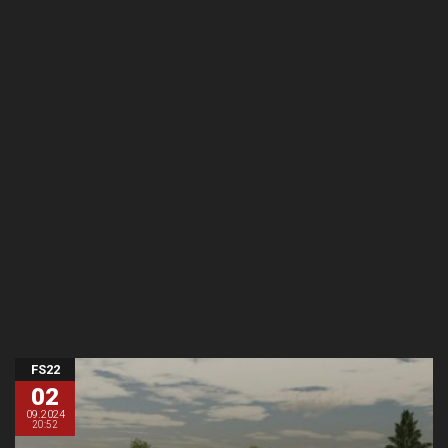
FS22
02
09.2024
20:52