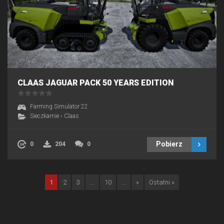
CLAAS JAGUAR PACK 50 YEARS EDITION
Farming Simulator 22
Sieczkarnie
›
Claas
Pobierz
0
204
0
1
2
3
...
10
...
»
Ostatni »