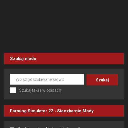
Szukaj modu
Szukaj także w opisach
Farming Simulator 22
›
Sieczkarnie
Mody