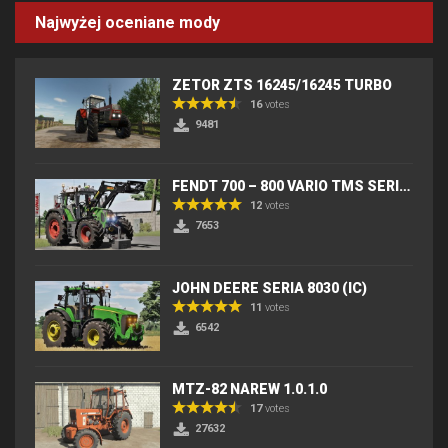
Najwyżej oceniane mody
ZETOR ZTS 16245/16245 TURBO
16
votes
9481
FENDT 700 – 800 VARIO TMS SERIES (IC) V2
12
votes
7653
JOHN DEERE SERIA 8030 (IC)
11
votes
6542
MTZ-82 NAREW 1.0.1.0
17
votes
27632