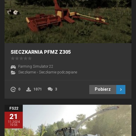
SIECZKARNIA PFMZ Z305
Farming Simulator 22
Sieczkarnie
›
Sieczkarnie podczepiane
Pobierz
0
1071
3
FS22
21
11.2024
19:56