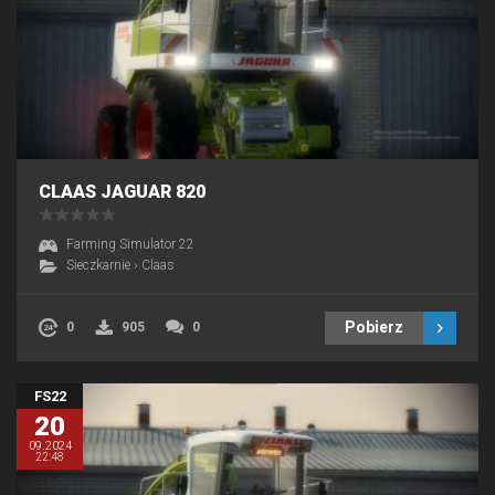
CLAAS JAGUAR 820
Farming Simulator 22
Sieczkarnie
›
Claas
Pobierz
0
905
0
FS22
20
09.2024
22:48