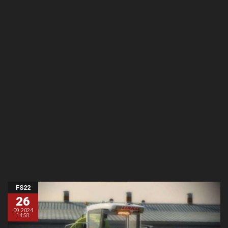
FS22
26
09.2024
14:58