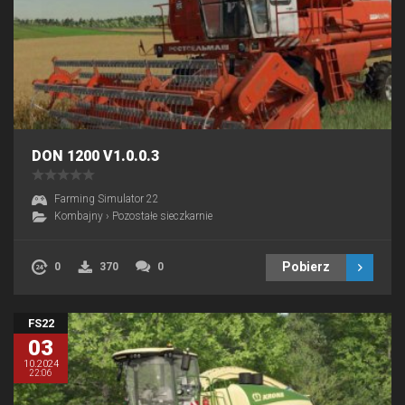
DON 1200 V1.0.0.3
Farming Simulator 22
Kombajny
›
Pozostałe sieczkarnie
Pobierz
0
370
0
FS22
03
10.2024
22:06