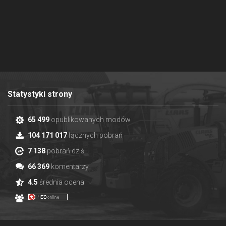
Statystyki strony
65 499
opublikowanych modów
104 171 017
łącznych pobrań
7 138
pobrań dziś
66 369
komentarzy
4.5
średnia ocena