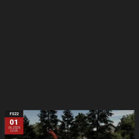
FS22
01
06.2026
23:06