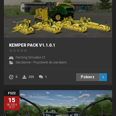
KEMPER PACK V1.1.0.1
Farming Simulator 22
Sieczkarnie
›
Przystawki do sieczkarni
Pobierz
0
325
1
FS22
15
08.2024
19:37