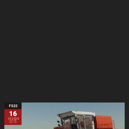
FS22
16
10.2024
22:15