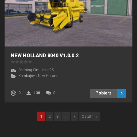
NEW HOLLAND 8040 V1.0.0.2
Farming Simulator 25
Kombajny
›
New Holland
Pobierz
0
138
0
1
2
3
...
»
Ostatni »