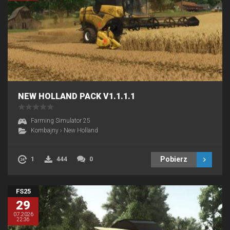
NEW HOLLAND PACK V1.1.1.1
Farming Simulator 25
Kombajny
›
New Holland
Pobierz
1
444
0
FS25
29
07.2026
22:36