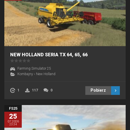
NEW HOLLAND SERIA TX 64, 65, 66
Farming Simulator 25
Kombajny
›
New Holland
Pobierz
1
117
0
FS25
25
07.2026
23:34