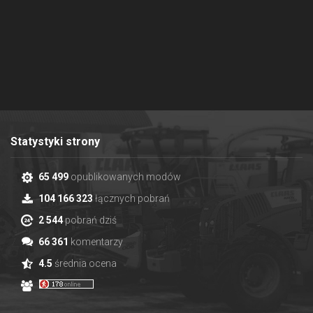
Statystyki strony
65 499
opublikowanych modów
104 166 323
łącznych pobrań
2 544
pobrań dziś
66 361
komentarzy
4.5
średnia ocena