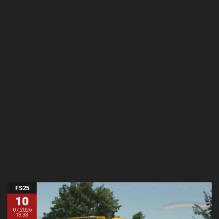
FS25
10
07.2026
18:38