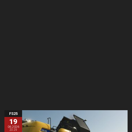
FS25
19
06.2026
20:29