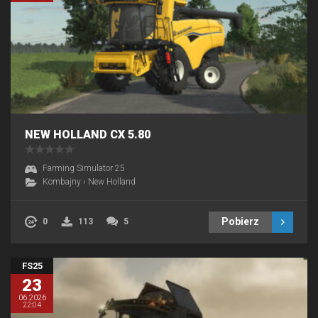
NEW HOLLAND CX 5.80
Farming Simulator 25
Kombajny
›
New Holland
Pobierz
0
113
5
FS25
23
06.2026
22:04