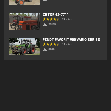
ZETOR 62-7711
23
votes
20105
FENDT FAVORIT 900 VARIO SERIES
12
votes
8989