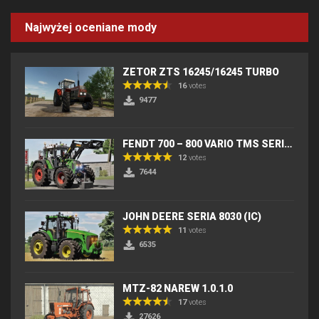
Najwyżej oceniane mody
ZETOR ZTS 16245/16245 TURBO
16
votes
9477
FENDT 700 – 800 VARIO TMS SERIES (IC) V2
12
votes
7644
JOHN DEERE SERIA 8030 (IC)
11
votes
6535
MTZ-82 NAREW 1.0.1.0
17
votes
27626