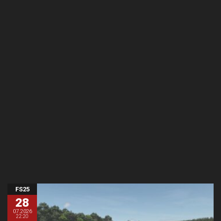
FS25
28
07.2026
22:20