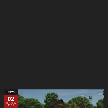
FS25
02
08.2026
23:31