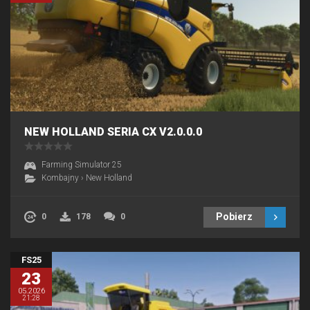
NEW HOLLAND SERIA CX V2.0.0.0
Farming Simulator 25
Kombajny
›
New Holland
Pobierz
0
178
0
FS25
23
05.2026
21:28