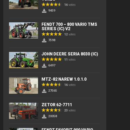
16
votes
9459
FENDT 700 – 800 VARIO TMS
SERIES (IC) V2
12
votes
7598
JOHN DEERE SERIA 8030 (IC)
11
votes
6497
MTZ-82 NAREW 1.0.1.0
16
votes
27565
ZETOR 62-7711
23
votes
20058
FENDT FAVORIT 900 VARIO