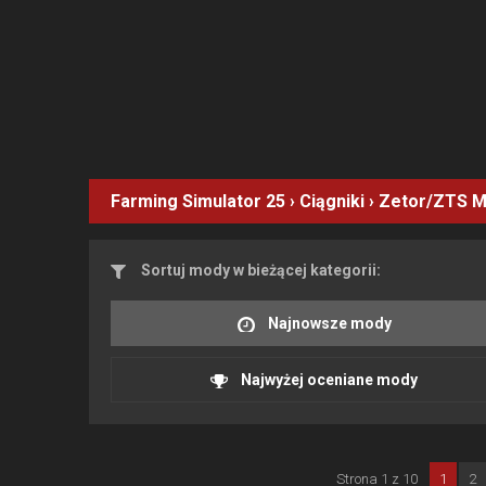
Farming Simulator 25
›
Ciągniki
›
Zetor/ZTS
M
Sortuj mody w bieżącej kategorii:
Najnowsze mody
Najwyżej oceniane mody
Strona 1 z 10
1
2