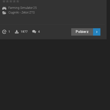
Farming Simulator 25
Ciągniki
›
Zetor/ZTS
Pobierz
1
1877
4