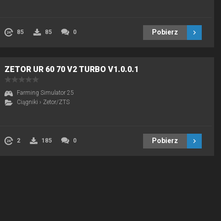
Pobierz
85
85
0
ZETOR UR 60 70 V2 TURBO V1.0.0.1
Farming Simulator 25
Ciągniki
›
Zetor/ZTS
Pobierz
2
185
0