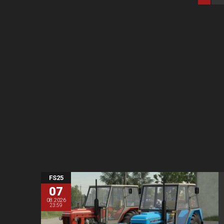
FS25
07
08.2026
23:59