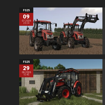
FS25
09
07.2026
23:24
FS25
29
06.2026
10:45