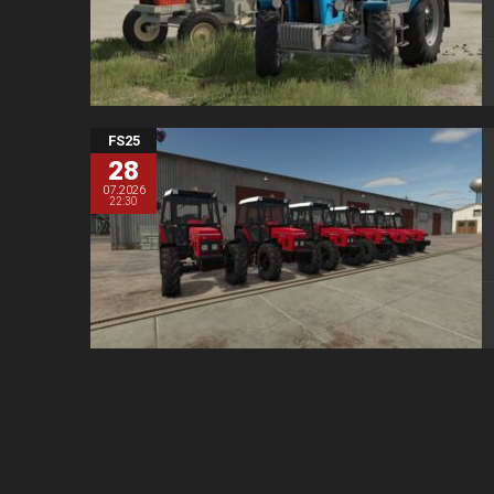
FS25
28
07.2026
22:30