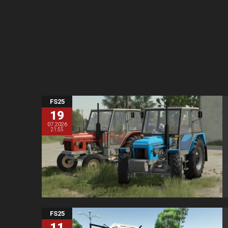
FS25
19
07.2026
21:55
FS25
11