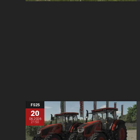
FS25
20
06.2026
21:50