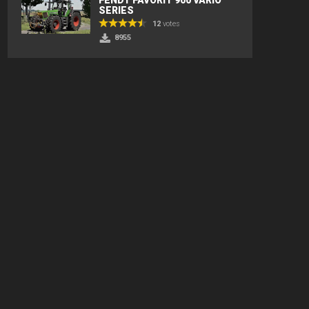
SERIES
12
votes
8955