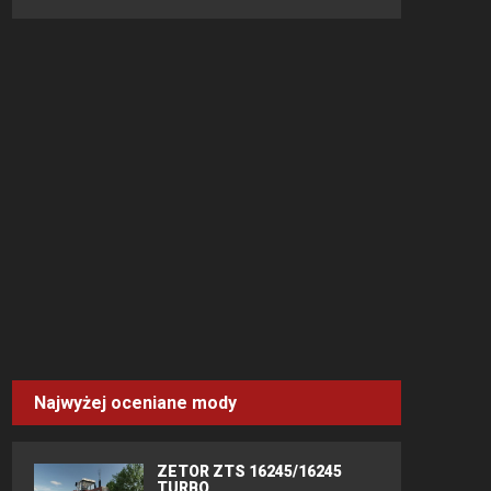
Najwyżej oceniane mody
ZETOR ZTS 16245/16245
TURBO