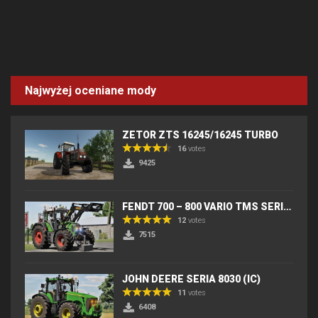
Najwyżej oceniane mody
ZETOR ZTS 16245/16245 TURBO
16
votes
9425
FENDT 700 – 800 VARIO TMS SERIES (IC) V2
12
votes
7515
JOHN DEERE SERIA 8030 (IC)
11
votes
6408