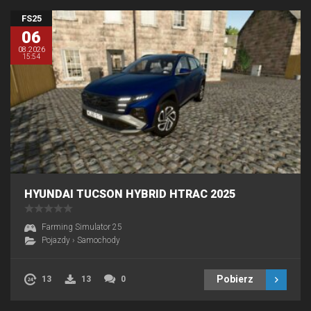
FS25
06
08.2026
15:54
HYUNDAI TUCSON HYBRID HTRAC 2025
Farming Simulator 25
Pojazdy
›
Samochody
Pobierz
13
13
0