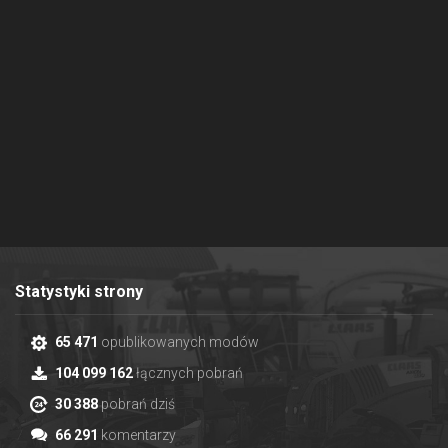
Statystyki strony
65 471
opublikowanych modów
104 099 162
łącznych pobrań
30 388
pobrań dziś
66 291
komentarzy