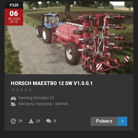
FS25
06
08.2026
08:18
HORSCH MAESTRO 12 SW V1.0.0.1
Farming Simulator 25
Maszyny i narzędzia
›
Siewniki
Pobierz
21
21
0