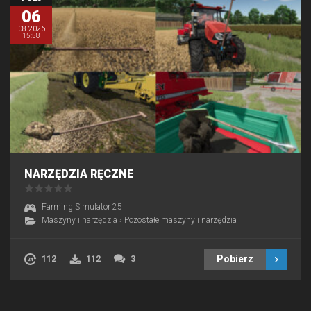
06
08.2026
15:58
NARZĘDZIA RĘCZNE
Farming Simulator 25
Maszyny i narzędzia
›
Pozostałe maszyny i narzędzia
Pobierz
112
112
3