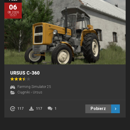
06
08.2026
15:57
URSUS C-360
Farming Simulator 25
Ciągniki
›
Ursus
Pobierz
117
117
1