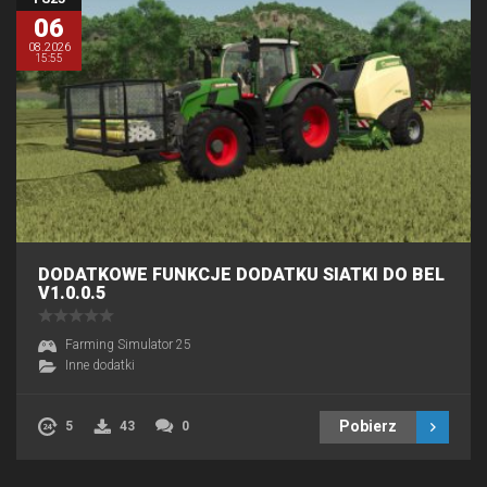
06
08.2026
15:55
DODATKOWE FUNKCJE DODATKU SIATKI DO BEL
V1.0.0.5
Farming Simulator 25
Inne dodatki
Pobierz
5
43
0