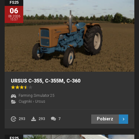
FS25
06
08.2026
15:57
URSUS C-355, C-355M, C-360
Farming Simulator 25
Ciągniki
›
Ursus
Pobierz
293
293
7
FS25