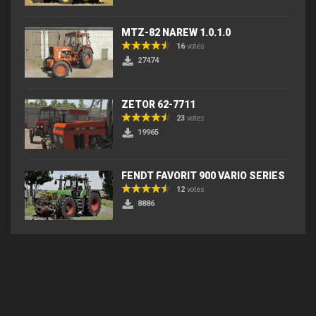
MTZ-82 NAREW 1.0.1.0
16
votes
27474
ZETOR 62-7711
23
votes
19965
FENDT FAVORIT 900 VARIO SERIES
12
votes
8886