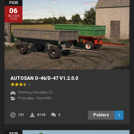
FS25
06
08.2026
15:56
AUTOSAN D-46/D-47 V1.2.0.0
Farming Simulator 25
Przyczepy
›
Wywrotki
Pobierz
181
8198
5
FS25