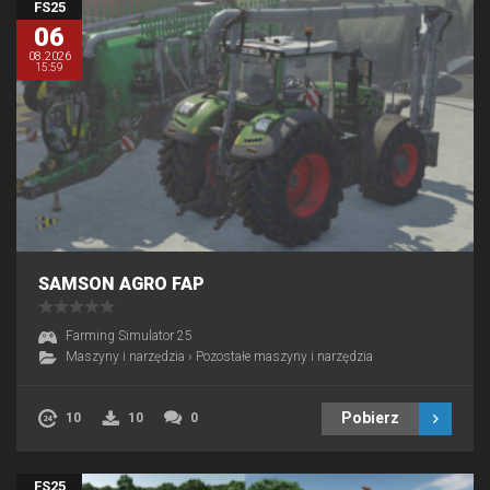
FS25
06
08.2026
15:59
SAMSON AGRO FAP
Farming Simulator 25
Maszyny i narzędzia
›
Pozostałe maszyny i narzędzia
Pobierz
10
10
0
FS25