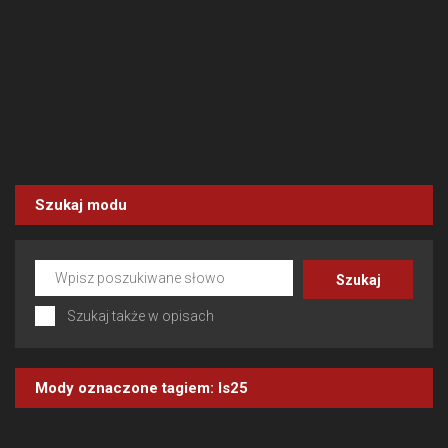
Szukaj modu
Szukaj także w opisach
Mody oznaczone tagiem:
ls25