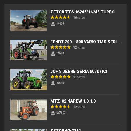
ZETOR ZTS 16245/16245 TURBO
16
votes
9469
FENDT 700 – 800 VARIO TMS SERIES (IC) V2
12
votes
7632
JOHN DEERE SERIA 8030 (IC)
11
votes
6525
MTZ-82 NAREW 1.0.1.0
17
votes
27603
ZETOR 62-7711