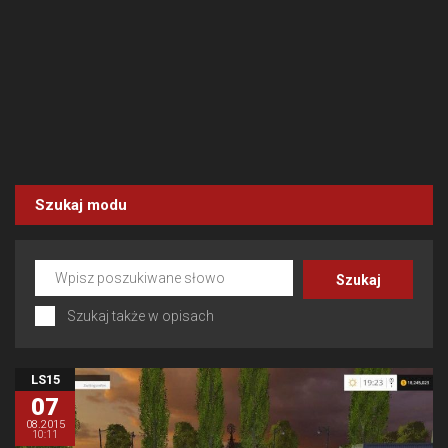
Szukaj modu
Szukaj także w opisach
LS15
07
08.2015
10:11