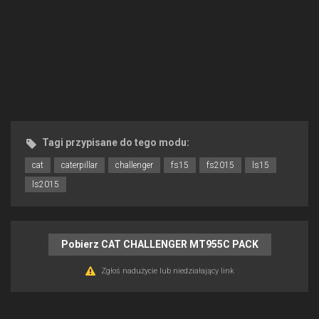
Tagi przypisane do tego modu:
cat
caterpillar
challenger
fs15
fs2015
ls15
ls2015
Pobierz CAT CHALLENGER MT955C PACK
Zgłoś nadużycie lub niedziałający link