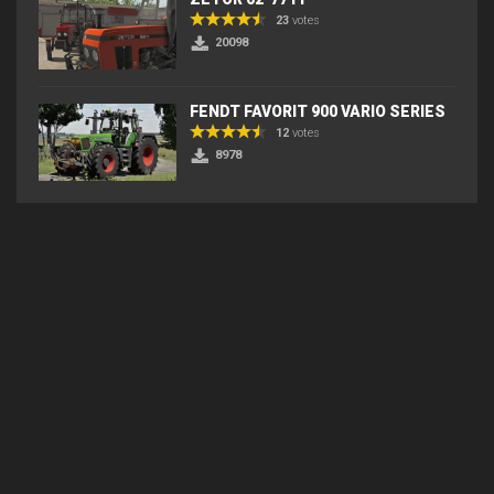
23
votes
20098
FENDT FAVORIT 900 VARIO SERIES
12
votes
8978