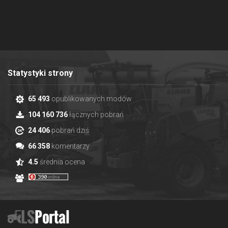
Statystyki strony
65 493
opublikowanych modów
104 160 736
łącznych pobrań
24 406
pobrań dziś
66 358
komentarzy
4.5
średnia ocena