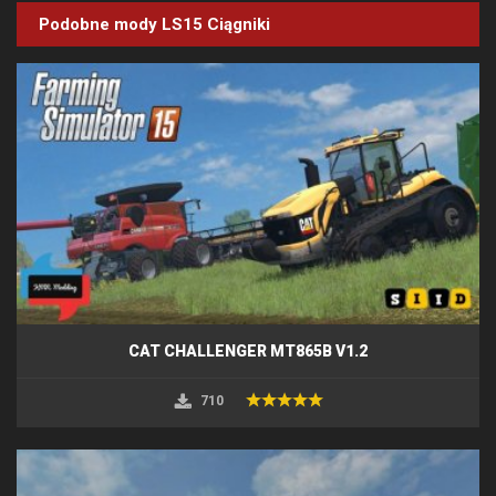
Podobne mody LS15
Ciągniki
CAT CHALLENGER MT865B V1.2
710