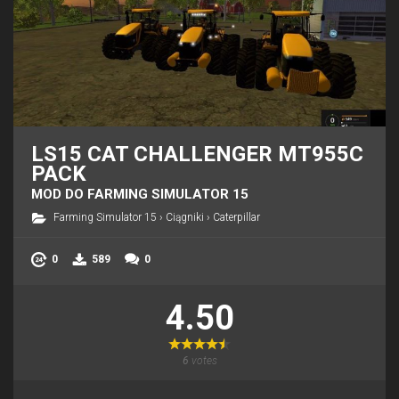
LS15 CAT CHALLENGER MT955C
PACK
MOD DO FARMING SIMULATOR 15
Farming Simulator 15
›
Ciągniki
›
Caterpillar
0
589
0
4.50
6
votes