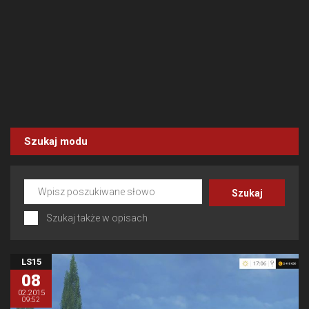
Szukaj modu
Szukaj także w opisach
LS15
08
02.2015
09:52