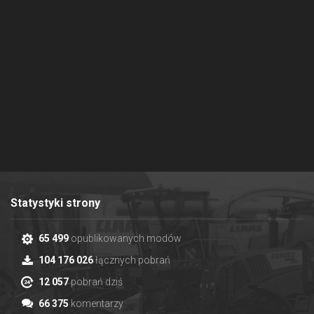
Statystyki strony
65 499
opublikowanych modów
104 176 026
łącznych pobrań
12 057
pobrań dziś
66 375
komentarzy