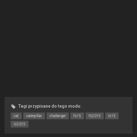
Tagi przypisane do tego modu:
cat
caterpillar
challenger
fs15
fs2015
ls15
ls2015