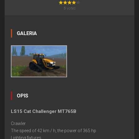
5
votes
GALERIA
OPIS
LS15 Cat Challenger MT765B
Сrawler
The speed of 42 km / h, the power of 365 hp
Lighting fixtures.