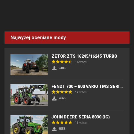
Najwyżej oceniane mody
ZETOR ZTS 16245/16245 TURBO
16
votes
9485
FENDT 700 – 800 VARIO TMS SERIES (IC) V2
12
votes
7665
JOHN DEERE SERIA 8030 (IC)
11
votes
6553