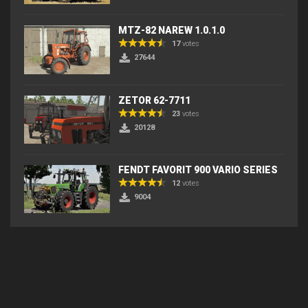
MTZ-82 NAREW 1.0.1.0
17
votes
27644
ZETOR 62-7711
23
votes
20128
FENDT FAVORIT 900 VARIO SERIES
12
votes
9004