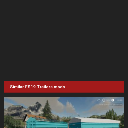
Similar FS19
Trailers
mods