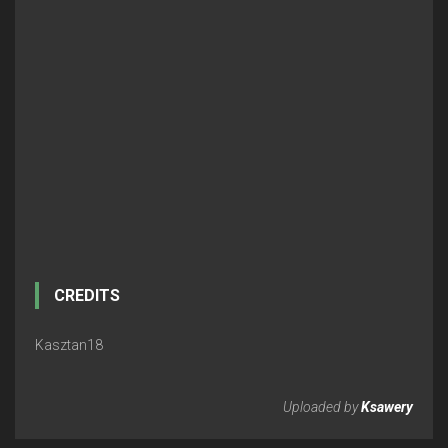
CREDITS
Kasztan18
Uploaded by
Ksawery