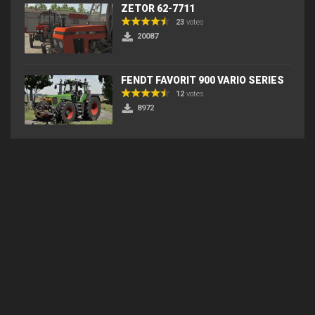
ZETOR 62-7711
23
votes
20087
FENDT FAVORIT 900 VARIO SERIES
12
votes
8972