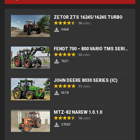
ZETOR ZTS 16245/16245 TURBO
16
votes
9468
FENDT 700 – 800 VARIO TMS SERIES (IC) V2
12
votes
7621
JOHN DEERE 8030 SERIES (IC)
11
votes
6518
MTZ-82 NAREW 1.0.1.0
16
votes
27587