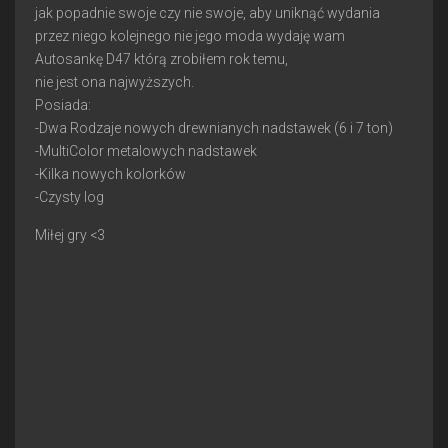
jak popadnie swoje czy nie swoje, aby uniknąć wydania
przez niego kolejnego nie jego moda wydaję wam
Autosankę D47 którą zrobiłem rok temu,
nie jest ona najwyższych.
Posiada:
-Dwa Rodzaje nowych drewnianych nadstawek (6 i 7 ton)
-MultiColor metalowych nadstawek
-Kilka nowych kolorków
-Czysty log
Miłej gry <3