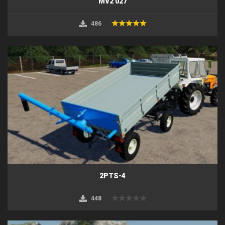
MV2 027
486
2PTS-4
448