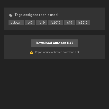
Tags assigned to this mod:
autosan
d47
fs19
fs2019
ls19
ls2019
Download Autosan D47
Report abuse or broken download link