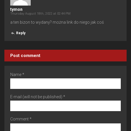
tymon
Thursday August 18th, 2022 at 02:44 PM
a ten bizon to wydany? można link do niego jak coś
Reply
Post comment
Name *
E-mail (will not be published) *
Comment *