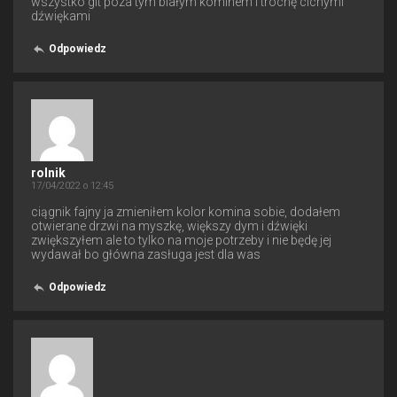
wszystko git poza tym białym kominem i trochę cichymi
dźwiękami
Odpowiedz
rolnik
17/04/2022 o 12:45
ciągnik fajny ja zmieniłem kolor komina sobie, dodałem
otwierane drzwi na myszkę, większy dym i dźwięki
zwiększyłem ale to tylko na moje potrzeby i nie będę jej
wydawał bo główna zasługa jest dla was
Odpowiedz