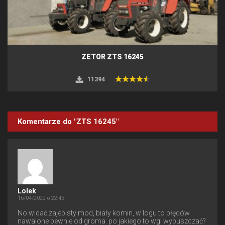
ZETOR ZTS 16245
11394
Komentarze do "ZTS 16245"
Lolek
16/04/2022 o 22:43
No widać zajebisty mod, biały komin, w logu to błędów
nawalone pewnie od groma. po jakiego to wgl wypuszczać?