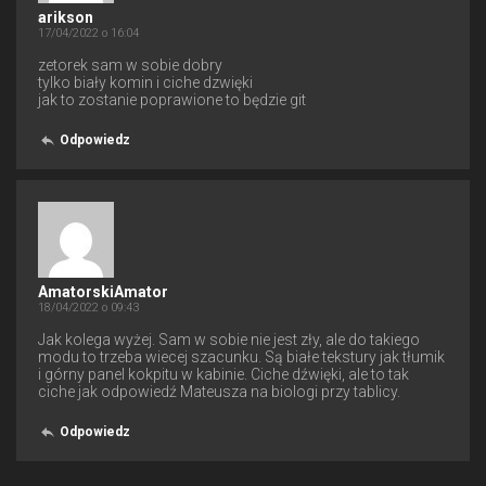
arikson
17/04/2022 o 16:04
zetorek sam w sobie dobry
tylko biały komin i ciche dzwięki
jak to zostanie poprawione to będzie git
Odpowiedz
AmatorskiAmator
18/04/2022 o 09:43
Jak kolega wyżej. Sam w sobie nie jest zły, ale do takiego
modu to trzeba wiecej szacunku. Są białe tekstury jak tłumik
i górny panel kokpitu w kabinie. Ciche dźwięki, ale to tak
ciche jak odpowiedź Mateusza na biologi przy tablicy.
Odpowiedz