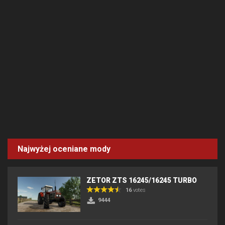
Najwyżej oceniane mody
ZETOR ZTS 16245/16245 TURBO
16
votes
9444