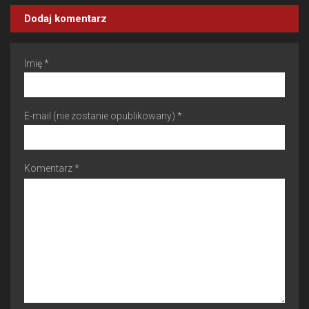
Dodaj komentarz
Imię *
E-mail (nie zostanie opublikowany) *
Komentarz *