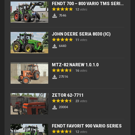
FENDT 700 – 800 VARIO TMS SERIES (IC) V2
12
votes
7546
JOHN DEERE SERIA 8030 (IC)
11
votes
6440
MTZ-82 NAREW 1.0.1.0
16
votes
27516
ZETOR 62-7711
23
votes
20004
FENDT FAVORIT 900 VARIO SERIES
12
votes