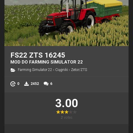
FS22 ZTS 16245
MOD DO FARMING SIMULATOR 22
Farming Simulator 22
›
Ciągniki
›
Zetor/ZTS
0
2452
6
3.00
2
votes