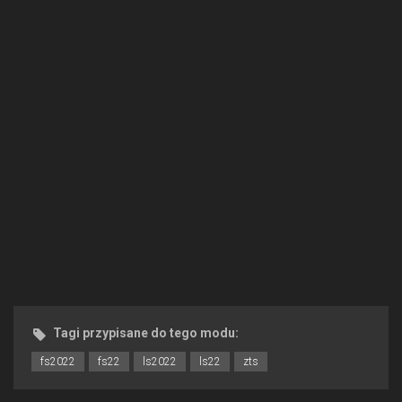
Tagi przypisane do tego modu:
fs2022
fs22
ls2022
ls22
zts