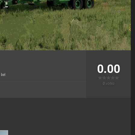
0.00
 bel
0
votes