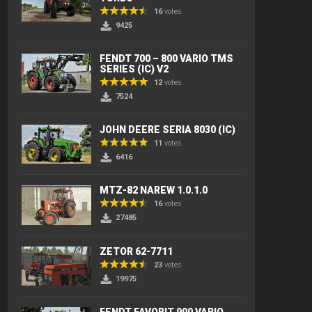
16
votes
9425
FENDT 700 – 800 VARIO TMS
SERIES (IC) V2
12
votes
7524
JOHN DEERE SERIA 8030 (IC)
11
votes
6416
MTZ-82 NAREW 1.0.1.0
16
votes
27485
ZETOR 62-7711
23
votes
19975
FENDT FAVORIT 900 VARIO