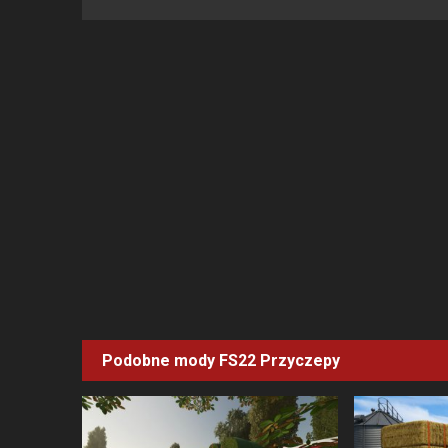
Podobne mody FS22
Przyczepy