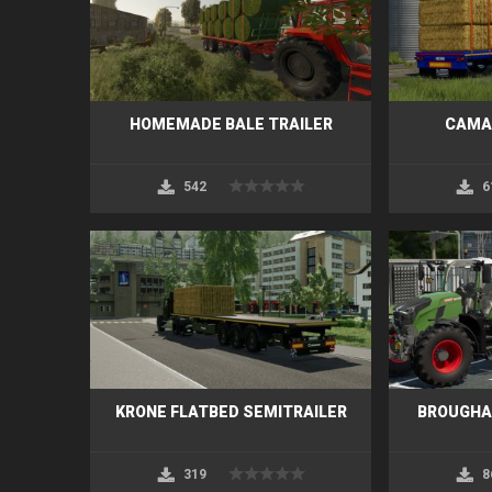
HOMEMADE BALE TRAILER
CAMA
542
6
KRONE FLATBED SEMITRAILER
BROUGHAN
319
8