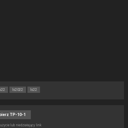
s22
ls2022
ls22
bierz TP-10-1
życie lub niedziałający link