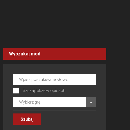
Wyszukaj mod
Szukaj także w opisach
Wybierz grę