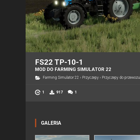
FS22 TP-10-1
MOD DO FARMING SIMULATOR 22
Farming Simulator 22
›
Przyczepy
›
Przyczepy do przewozu
1
917
1
GALERIA