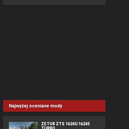
Najwyżej oceniane mody
ZETOR ZTS 16245/16245
TURBO