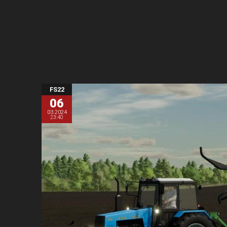
FS22
06
03.2024
23:40