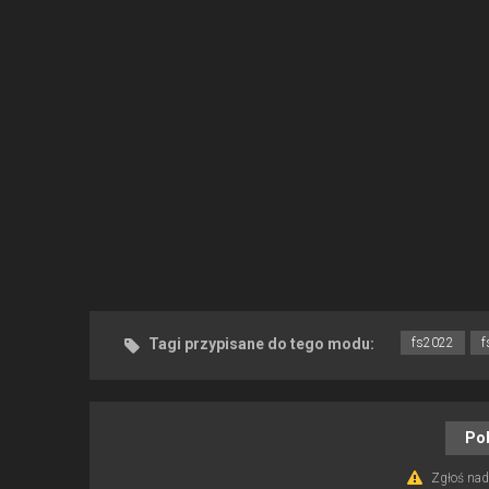
Tagi przypisane do tego modu:
fs2022
f
Po
Zgłoś nadu