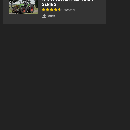
SERIES
12
votes
8893