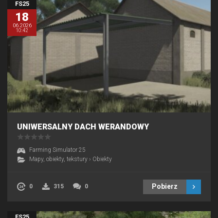
FS25
18
06.2026
10:42
UNIWERSALNY DACH WERANDOWY
Farming Simulator 25
Mapy, obiekty, tekstury
›
Obiekty
Pobierz
0
315
0
FS25