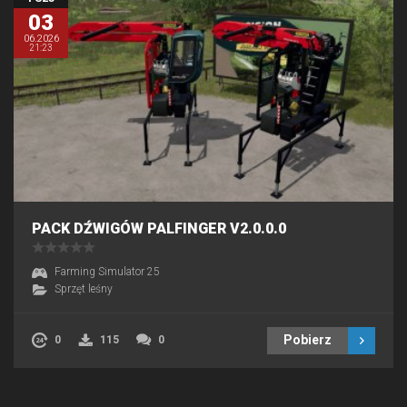
03
06.2026
21:23
PACK DŹWIGÓW PALFINGER V2.0.0.0
Farming Simulator 25
Sprzęt leśny
Pobierz
0
115
0