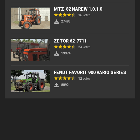
MTZ-82 NAREW 1.0.1.0
16
votes
27483
ZETOR 62-7711
23
votes
19974
FENDT FAVORIT 900 VARIO SERIES
12
votes
8892