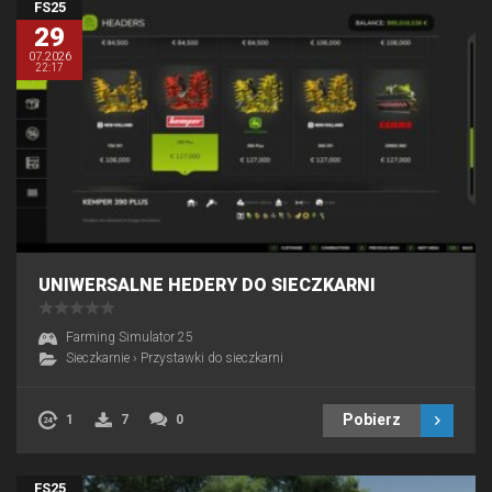
FS25
29
07.2026
22:17
UNIWERSALNE HEDERY DO SIECZKARNI
Farming Simulator 25
Sieczkarnie
›
Przystawki do sieczkarni
Pobierz
1
7
0
FS25