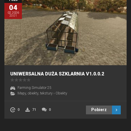
04
02.2026
20:01
UNIWERSALNA DUŻA SZKLARNIA V1.0.0.2
Farming Simulator 25
Mapy, obiekty, tekstury
›
Obiekty
Pobierz
0
71
0