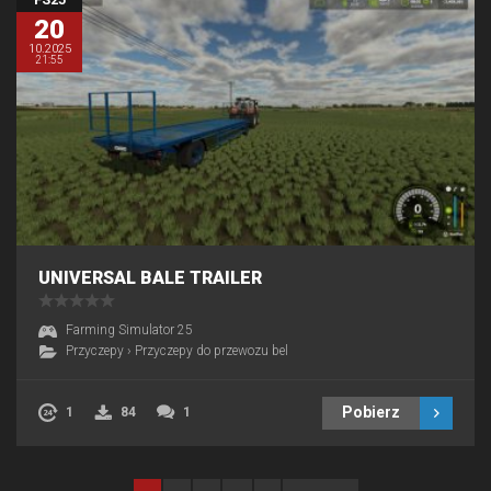
20
10.2025
21:55
UNIVERSAL BALE TRAILER
Farming Simulator 25
Przyczepy
›
Przyczepy do przewozu bel
Pobierz
1
84
1