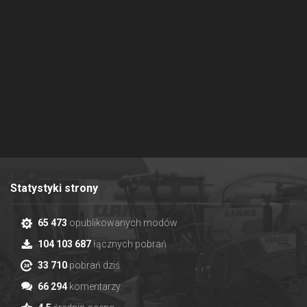
Statystyki strony
65 473
opublikowanych modów
104 103 687
łącznych pobrań
33 710
pobrań dziś
66 294
komentarzy