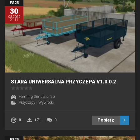
FS25
30
03.2026
21:11
STARA UNIWERSALNA PRZYCZEPA V1.0.0.2
Farming Simulator 25
Przyczepy
›
Wywrotki
Pobierz
0
171
0
FS25