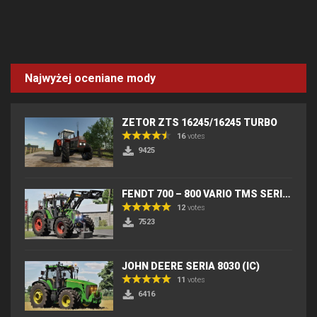
Najwyżej oceniane mody
ZETOR ZTS 16245/16245 TURBO
16
votes
9425
FENDT 700 – 800 VARIO TMS SERIES (IC) V2
12
votes
7523
JOHN DEERE SERIA 8030 (IC)
11
votes
6416