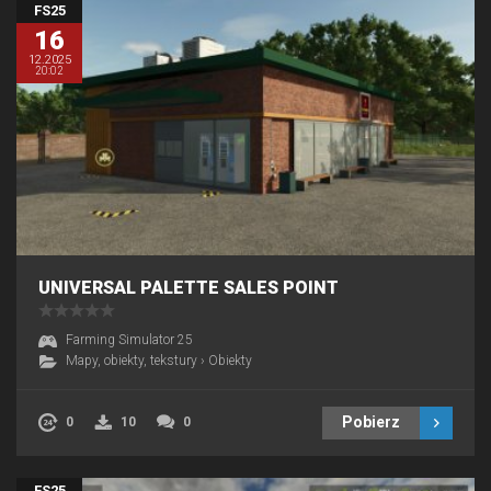
FS25
16
12.2025
20:02
UNIVERSAL PALETTE SALES POINT
Farming Simulator 25
Mapy, obiekty, tekstury
›
Obiekty
Pobierz
0
10
0
FS25