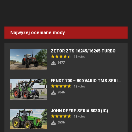
Najwyżej oceniane mody
ZETOR ZTS 16245/16245 TURBO
16
votes
9477
FENDT 700 – 800 VARIO TMS SERIES (IC) V2
12
votes
7646
JOHN DEERE SERIA 8030 (IC)
11
votes
6536