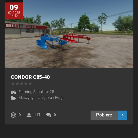
09
09.2025
14:42
CONDOR C85-40
Farming Simulator 25
Maszyny i narzędzia
›
Pługi
Pobierz
0
117
0