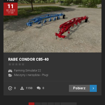
11
02.2022
17:58
RABE CONDOR C85-40
Farming Simulator 22
Maszyny i narzędzia
›
Pługi
Pobierz
0
1150
0