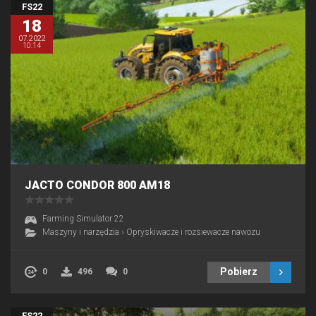
FS22
18
07.2022
10:14
JACTO CONDOR 800 AM18
Farming Simulator 22
Maszyny i narzędzia
›
Opryskiwacze i rozsiewacze nawozu
Pobierz
0
496
0
FS22