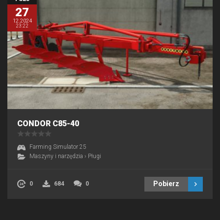
27
12.2024
23:22
CONDOR C85-40
Farming Simulator 25
Maszyny i narzędzia
›
Pługi
Pobierz
0
684
0