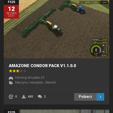
FS25
12
02.2025
22:51
AMAZONE CONDOR PACK V1.1.0.0
Farming Simulator 25
Maszyny i narzędzia
›
Siewniki
Pobierz
0
685
2
FS25