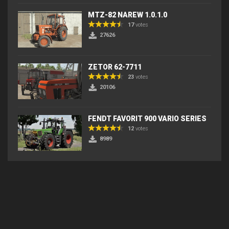
MTZ-82 NAREW 1.0.1.0
17
votes
27626
ZETOR 62-7711
23
votes
20106
FENDT FAVORIT 900 VARIO SERIES
12
votes
8989