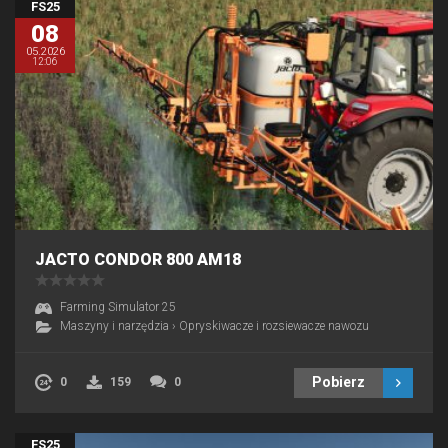
FS25
08
05.2026
12:06
JACTO CONDOR 800 AM18
Farming Simulator 25
Maszyny i narzędzia
›
Opryskiwacze i rozsiewacze nawozu
Pobierz
0
159
0
FS25