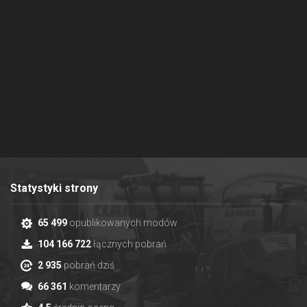
Statystyki strony
65 499
opublikowanych modów
104 166 722
łącznych pobrań
2 935
pobrań dziś
66 361
komentarzy