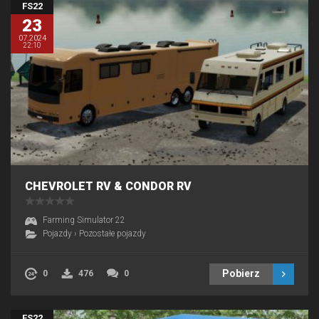
FS22
23
07.2024
22:10
CHEVROLET RV & CONDOR RV
Farming Simulator 22
Pojazdy
›
Pozostałe pojazdy
Pobierz
0
476
0
FS22