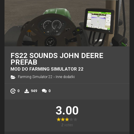
FS22 SOUNDS JOHN DEERE
PREFAB
MOD DO FARMING SIMULATOR 22
Farming Simulator 22
›
Inne dodatki
0
949
0
3.00
2
votes