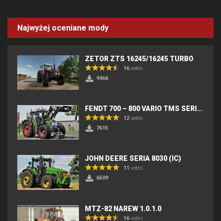
Najwyżej oceniane mody
ZETOR ZTS 16245/16245 TURBO
16
votes
9466
FENDT 700 – 800 VARIO TMS SERIES (IC) V2
12
votes
7615
JOHN DEERE SERIA 8030 (IC)
11
votes
6509
MTZ-82 NAREW 1.0.1.0
16
votes