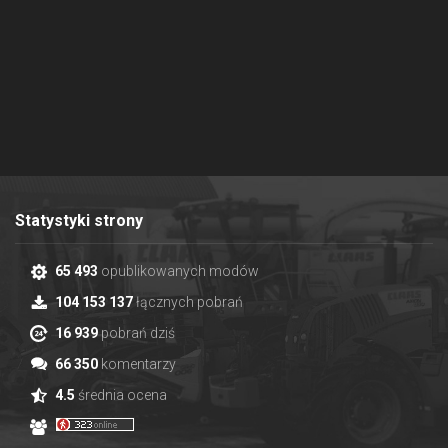
Statystyki strony
65 493
opublikowanych modów
104 153 137
łącznych pobrań
16 939
pobrań dziś
66 350
komentarzy
4.5
średnia ocena