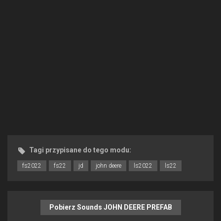
Tagi przypisane do tego modu:
fs2022
fs22
jd
john deere
ls2022
ls22
Pobierz Sounds JOHN DEERE PREFAB