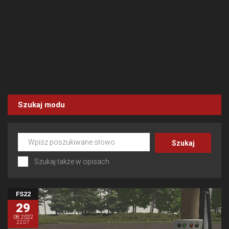
Szukaj modu
Szukaj także w opisach
FS22
29
08.2022
22:07