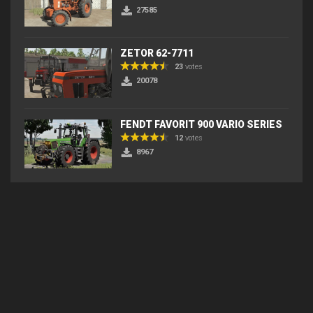
27585
ZETOR 62-7711
23
votes
20078
FENDT FAVORIT 900 VARIO SERIES
12
votes
8967