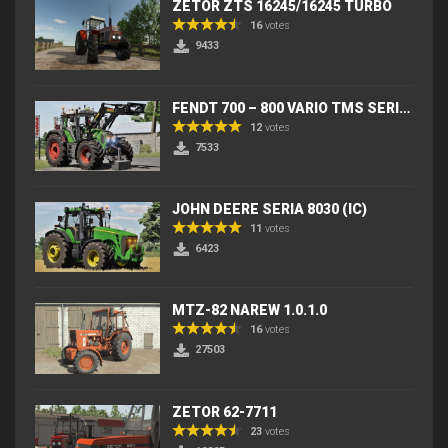
ZETOR ZTS 16245/16245 TURBO
16
votes
9433
FENDT 700 – 800 VARIO TMS SERIES (IC) V2
12
votes
7533
JOHN DEERE SERIA 8030 (IC)
11
votes
6423
MTZ-82 NAREW 1.0.1.0
16
votes
27503
ZETOR 62-7711
23
votes