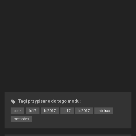
Tagi przypisane do tego modu:
benz
fs17
fs2017
ls17
ls2017
mb trac
mercedes