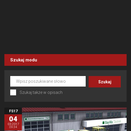
Szukaj modu
Szukaj także w opisach
FS17
04
03.2017
09:34