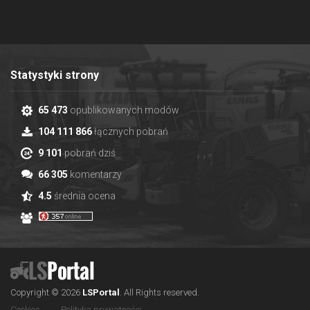
Statystyki strony
65 473
opublikowanych modów
104 111 866
łącznych pobrań
9 101
pobrań dziś
66 305
komentarzy
4.5
średnia ocena
Copyright © 2026
LS
Portal
.
All Rights reserved.
Cookies
Polityka prywatności