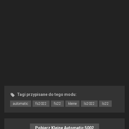
Tagi przypisane do tego modu:
automatic
fs2022
fs22
kleine
ls2022
ls22
Pobierz Kleine Automatic 5002