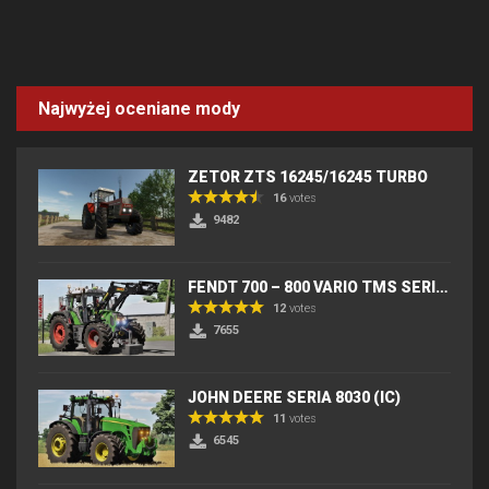
Najwyżej oceniane mody
ZETOR ZTS 16245/16245 TURBO
16
votes
9482
FENDT 700 – 800 VARIO TMS SERIES (IC) V2
12
votes
7655
JOHN DEERE SERIA 8030 (IC)
11
votes
6545