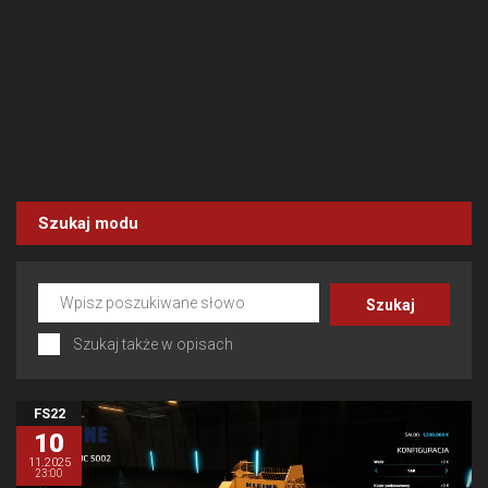
Szukaj modu
Szukaj także w opisach
FS22
10
11.2025
23:00