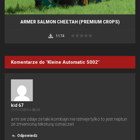
ARMER SALMON CHEETAH (PREMIUM CROPS)
1174
Komentarze do "Kleine Automatic 5002"
kid 67
11/11/2025 o 08:26
a mi sie zdaje że taki kombajn nie istnieje tylko to jest neptun
ze zmienioną teksturą oznaczeń
Odpowiedz