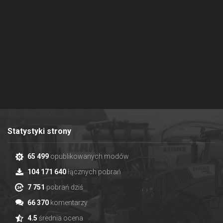
Statystyki strony
65 499
opublikowanych modów
104 171 640
łącznych pobrań
7 751
pobrań dziś
66 370
komentarzy
4.5
średnia ocena