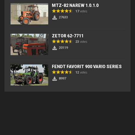
MTZ-82 NAREW 1.0.1.0
17
votes
27633
ZETOR 62-7711
23
votes
20119
FENDT FAVORIT 900 VARIO SERIES
12
votes
8997