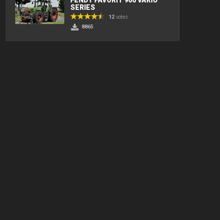
SERIES
12
votes
8865