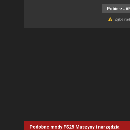
Pobierz JA
Zgłoś nadu
Podobne mody FS25
Maszyny i narzędzia