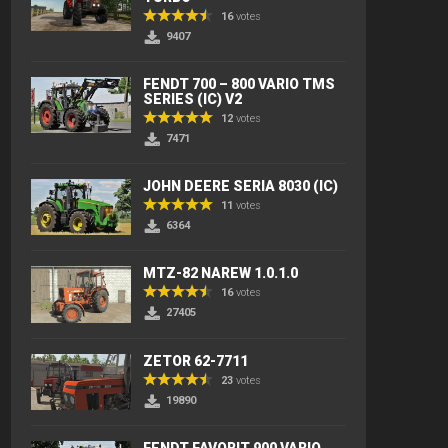
16
votes
9407
FENDT 700 – 800 VARIO TMS
SERIES (IC) V2
12
votes
7471
JOHN DEERE SERIA 8030 (IC)
11
votes
6364
MTZ-82 NAREW 1.0.1.0
16
votes
27405
ZETOR 62-7711
23
votes
19890
FENDT FAVORIT 900 VARIO