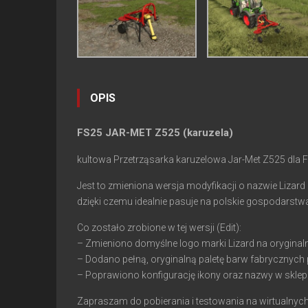
OPIS
FS25 JAR-MET Z525 (karuzela)
kultowa Przetrząsarka karuzelowa Jar-Met Z525 dla 
Jest to zmieniona wersja modyfikacji o nazwie Lizard
dzięki czemu idealnie pasuje na polskie gospodarstw
Co zostało zrobione w tej wersji (Edit):
– Zmieniono domyślne logo marki Lizard na oryginaln
– Dodano pełną, oryginalną paletę barw fabrycznych 
– Poprawiono konfigurację ikony oraz nazwy w sklepi
Zapraszam do pobierania i testowania na wirtualnych