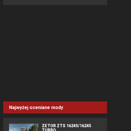
Najwyżej oceniane mody
ZETOR ZTS 16245/16245
TURBO