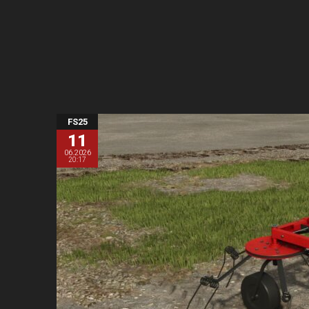
FS25
11
06.2026
20:17