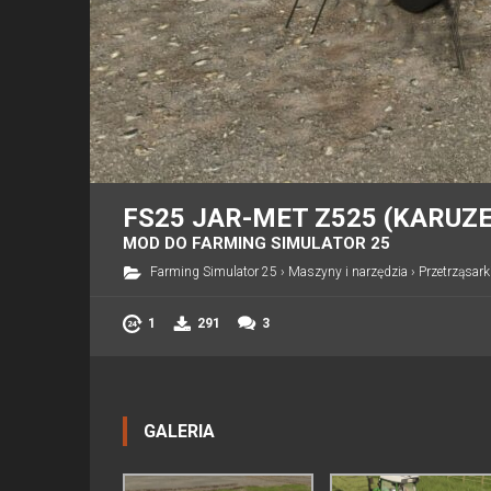
FS25 JAR-MET Z525 (KARUZ
MOD DO FARMING SIMULATOR 25
Farming Simulator 25
›
Maszyny i narzędzia
›
Przetrząsarki
1
291
3
GALERIA