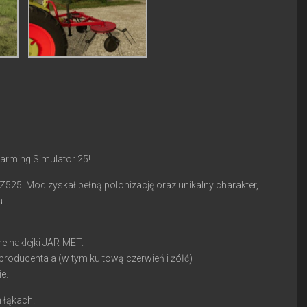
Farming Simulator 25!
 Z525. Mod zyskał pełną polonizację oraz unikalny charakter,
a.
e naklejki JAR-MET.
producenta a (w tym kultową czerwień i żółć)
e.
 łąkach!