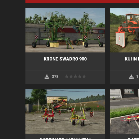
KRONE SWADRO 900
KUHN 
378
1