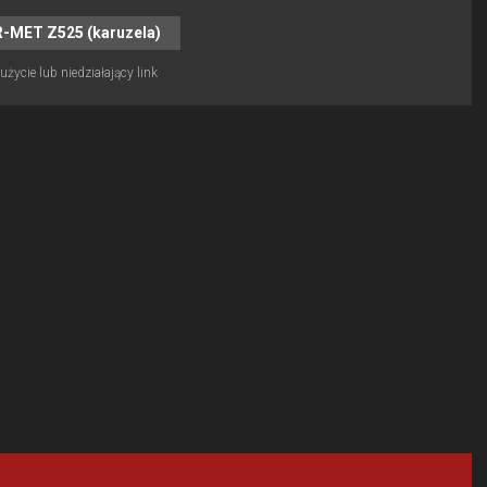
R-MET Z525 (karuzela)
życie lub niedziałający link