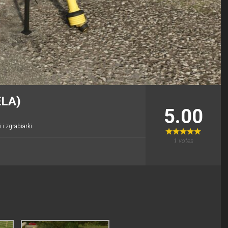
ELA)
5.00
 i zgrabiarki
1
votes