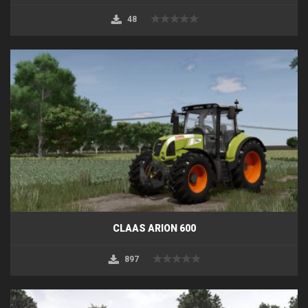
48
CLAAS ARION 600
897