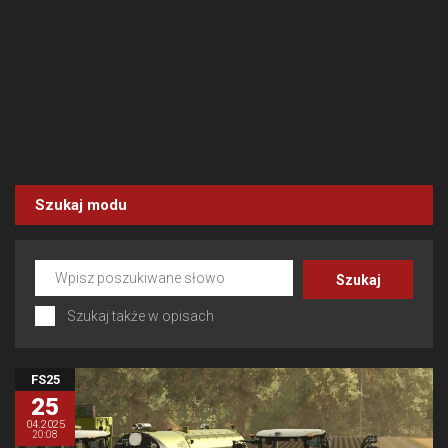
Szukaj modu
Szukaj także w opisach
FS25
25
04.2025
20:08