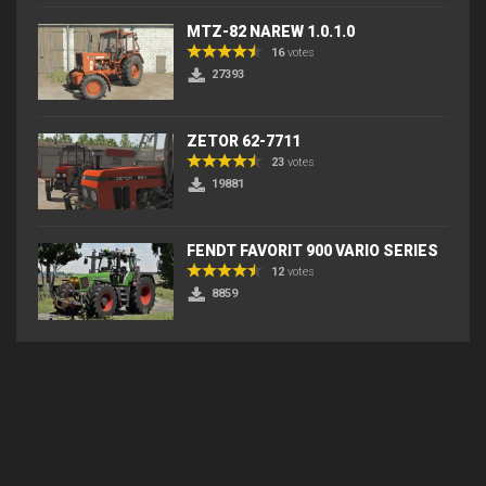
MTZ-82 NAREW 1.0.1.0
16
votes
27393
ZETOR 62-7711
23
votes
19881
FENDT FAVORIT 900 VARIO SERIES
12
votes
8859