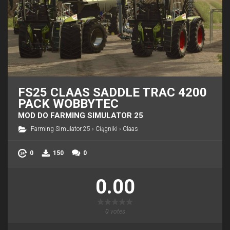
FS25 CLAAS SADDLE TRAC 4200
PACK WOBBYTEC
MOD DO FARMING SIMULATOR 25
Farming Simulator 25
›
Ciągniki
›
Claas
0
150
0
0.00
0
votes