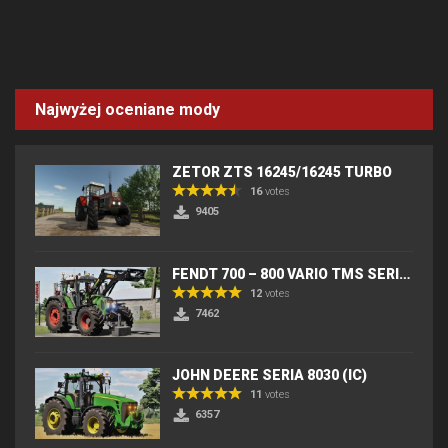
Najwyżej oceniane mody
ZETOR ZTS 16245/16245 TURBO
16
votes
9405
FENDT 700 – 800 VARIO TMS SERIES (IC) V2
12
votes
7462
JOHN DEERE SERIA 8030 (IC)
11
votes
6357