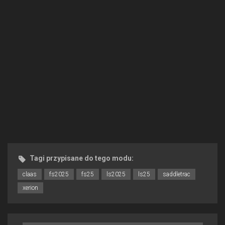
Tagi przypisane do tego modu:
claas
fs2025
fs25
ls2025
ls25
saddletrac
xerion