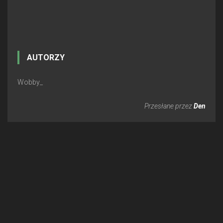
AUTORZY
Wobby_
Przesłane przez
Den