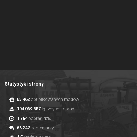
Statystyki strony
65 462
opublikowanych modów
104 069 887
łącznych pobrań
1 764
pobrań dziś
66 247
komentarzy