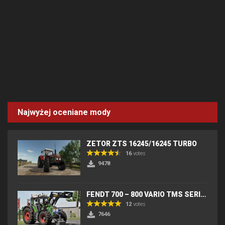
Najwyżej oceniane mody
ZETOR ZTS 16245/16245 TURBO
16
votes
9478
FENDT 700 – 800 VARIO TMS SERIES (IC) V2
12
votes
7646