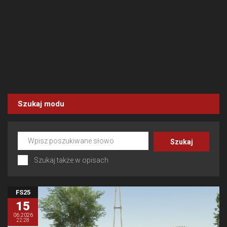
Szukaj modu
Szukaj także w opisach
FS25
15
06.2026
22:28