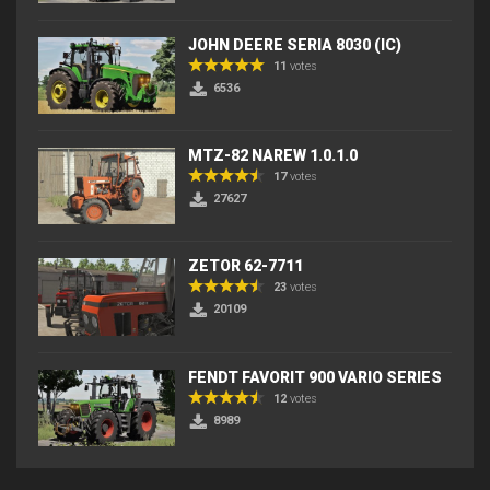
JOHN DEERE SERIA 8030 (IC)
11
votes
6536
MTZ-82 NAREW 1.0.1.0
17
votes
27627
ZETOR 62-7711
23
votes
20109
FENDT FAVORIT 900 VARIO SERIES
12
votes
8989