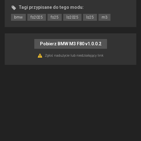
Tagi przypisane do tego modu:
bmw
fs2025
fs25
ls2025
ls25
m3
Pobierz BMW M3 F80 v1.0.0.2
Zgłoś nadużycie lub niedziałający link