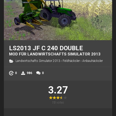
LS2013 JF C 240 DOUBLE
MOD FÜR LANDWIRTSCHAFTS SIMULATOR 2013
Landwirtschafts Simulator 2013
›
Feldhäcksler
›
Anbauhäcksler
0
986
0
3.27
15
votes