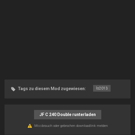
Tags zu diesem Mod zugewiesen:
ls2013
JF C 240 Double runterladen
Missbrauch oder gebrochen downloadlink melden