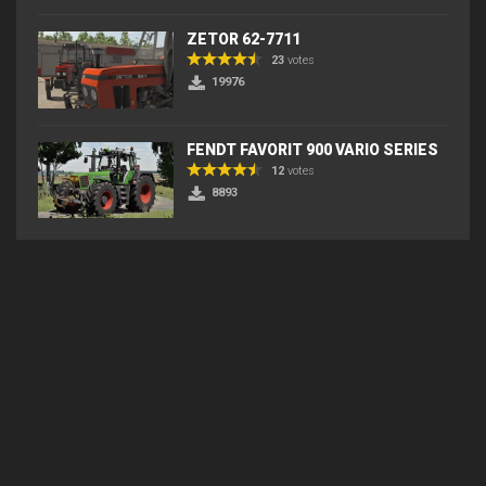
ZETOR 62-7711
23
votes
19976
FENDT FAVORIT 900 VARIO SERIES
12
votes
8893