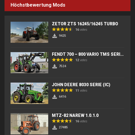
Höchstbewertung Mods
ZETOR ZTS 16245/16245 TURBO
16
votes
9425
FENDT 700 – 800 VARIO TMS SERIES (IC) V2
12
votes
7524
JOHN DEERE 8030 SERIE (IC)
11
votes
6416
MTZ-82 NAREW 1.0.1.0
16
votes
27485