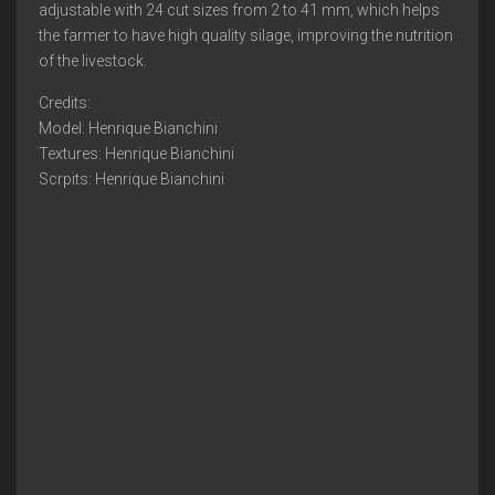
adjustable with 24 cut sizes from 2 to 41 mm, which helps
the farmer to have high quality silage, improving the nutrition
of the livestock.
Credits:
Model: Henrique Bianchini
Textures: Henrique Bianchini
Scrpits: Henrique Bianchini