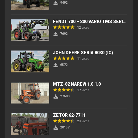
9492
FENDT 700 – 800 VARIO TMS SERIES (IC) V2
12
votes
7692
JOHN DEERE SERIA 8030 (IC)
11
votes
6572
MTZ-82 NAREW 1.0.1.0
17
votes
27680
ZETOR 62-7711
23
votes
20157