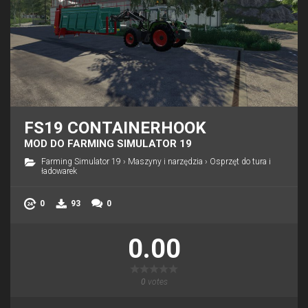
FS19 CONTAINERHOOK
MOD DO FARMING SIMULATOR 19
Farming Simulator 19
›
Maszyny i narzędzia
›
Osprzęt do tura i
ładowarek
0
93
0
0.00
0
votes