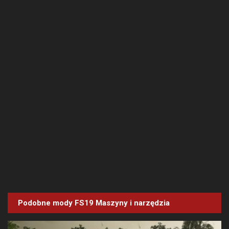
Podobne mody FS19
Maszyny i narzędzia