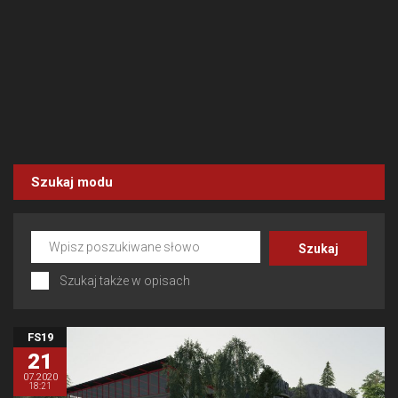
Szukaj modu
Szukaj także w opisach
FS19
21
07.2020
18:21