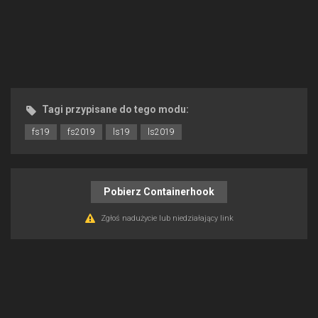
Tagi przypisane do tego modu:
fs19
fs2019
ls19
ls2019
Pobierz Containerhook
Zgłoś nadużycie lub niedziałający link