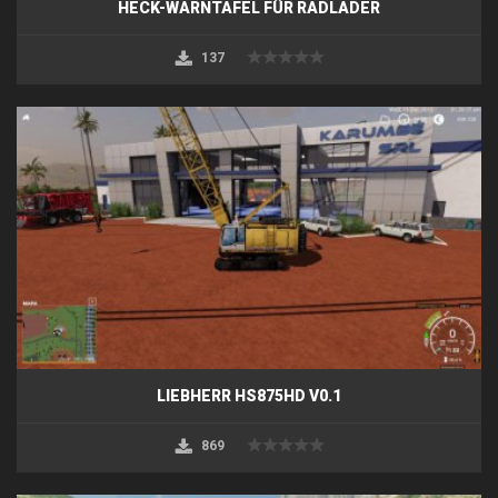
HECK-WARNTAFEL FÜR RADLADER
137
LIEBHERR HS875HD V0.1
869