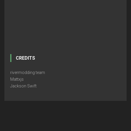
CREDITS
rivermodding team
Mattxjs
Jackson Swift