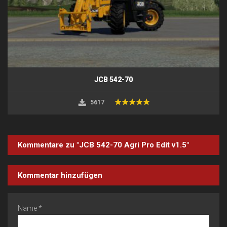
JCB 542-70
5617
Kommentare zu "JCB 542-70 Agri Pro Edit v1.5"
Kommentar hinzufügen
Name *