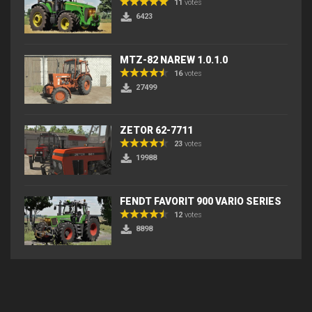
11
votes
6423
MTZ-82 NAREW 1.0.1.0
16
votes
27499
ZETOR 62-7711
23
votes
19988
FENDT FAVORIT 900 VARIO SERIES
12
votes
8898