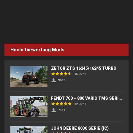
Höchstbewertung Mods
ZETOR ZTS 16245/16245 TURBO
16
votes
9432
FENDT 700 – 800 VARIO TMS SERIES (IC) V2
12
votes
7531
JOHN DEERE 8030 SERIE (IC)