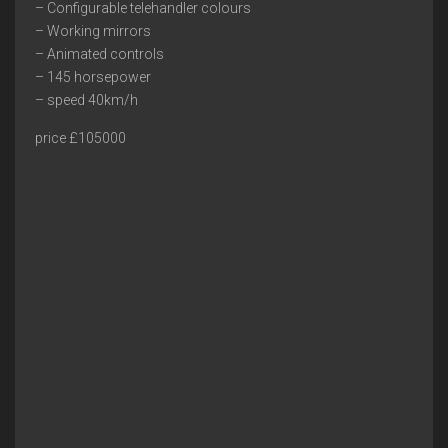
– Configurable telehandler colours
– Working mirrors
– Animated controls
– 145 horsepower
– speed 40km/h
price £105000