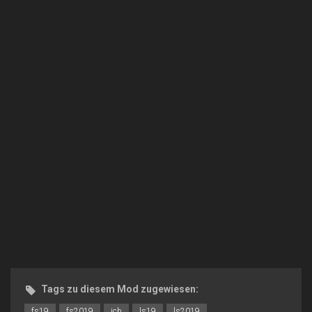
Tags zu diesem Mod zugewiesen:
fs19
fs2019
jcb
ls19
ls2019