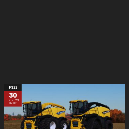
FS22
30
06.2023
09:02