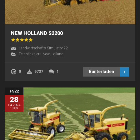
NEW HOLLAND S2200
Landwirtschafts Simulator 22
Feldhäcksler
›
New Holland
Runterladen
0
9737
1
FS22
28
04.2024
13:09