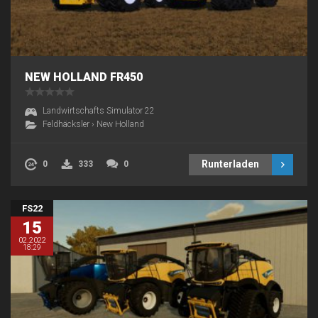
NEW HOLLAND FR450
Landwirtschafts Simulator 22
Feldhäcksler
›
New Holland
Runterladen
0
333
0
FS22
15
02.2022
18:29