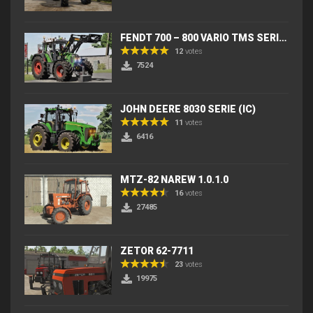
FENDT 700 – 800 VARIO TMS SERIES (IC) V2
12
votes
7524
JOHN DEERE 8030 SERIE (IC)
11
votes
6416
MTZ-82 NAREW 1.0.1.0
16
votes
27485
ZETOR 62-7711
23
votes
19975