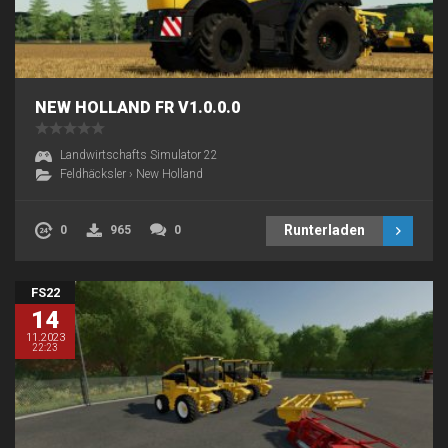
NEW HOLLAND FR V1.0.0.0
Landwirtschafts Simulator 22
Feldhäcksler
›
New Holland
Runterladen
0
965
0
FS22
14
11.2023
22:23