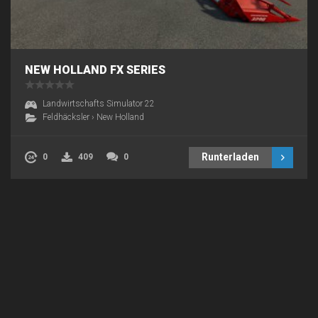
NEW HOLLAND FX SERIES
Landwirtschafts Simulator 22
Feldhäcksler
›
New Holland
Runterladen
0
409
0