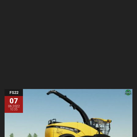
FS22
07
06.2022
10:35