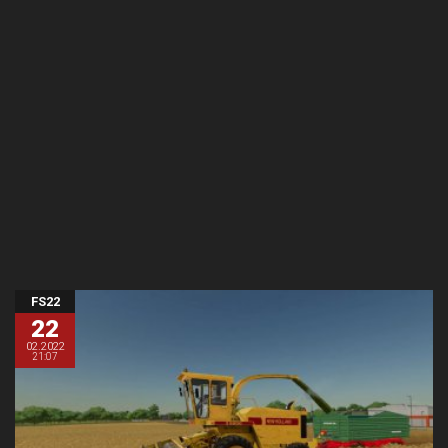
FS22
22
02.2022
21:07