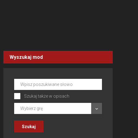
Wyszukaj mod
Szukaj także w opisach
Wybierz grę