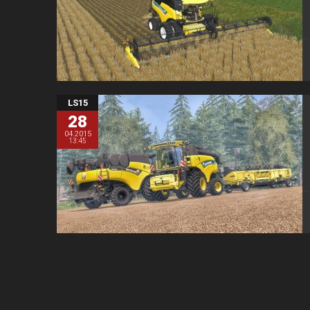
LS15
28
04.2015
13:45