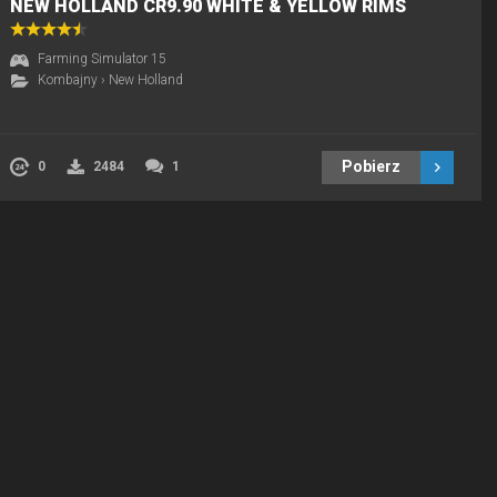
NEW HOLLAND CR9.90 WHITE & YELLOW RIMS
Farming Simulator 15
Kombajny
›
New Holland
Pobierz
0
2484
1