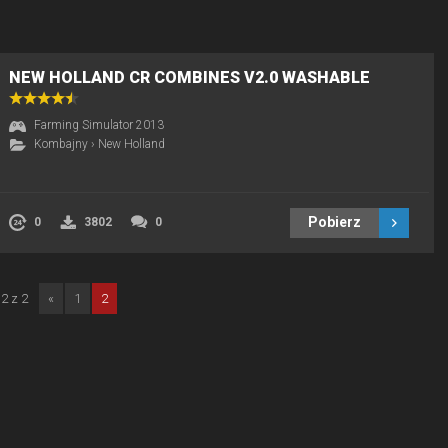
NEW HOLLAND CR COMBINES V2.0 WASHABLE
Farming Simulator 2013
Kombajny
›
New Holland
Pobierz
0
3802
0
2 z 2
«
1
2