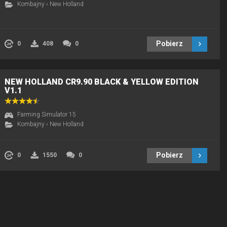
Kombajny
›
New Holland
Pobierz
0
408
0
NEW HOLLAND CR9.90 BLACK & YELLOW EDITION
V1.1
Farming Simulator 15
Kombajny
›
New Holland
Pobierz
0
1550
0