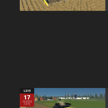
LS15
17
10.2015
14:19