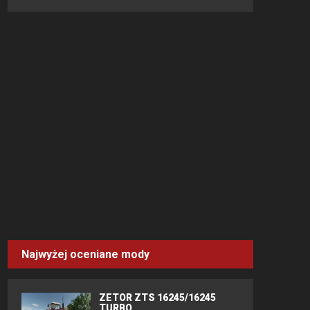
Najwyżej oceniane mody
ZETOR ZTS 16245/16245
TURBO