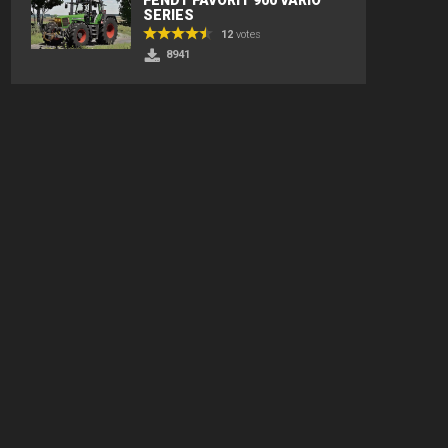
SERIES
12
votes
8941