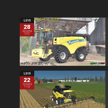
LS15
28
03.2016
12:07
LS15
22
10.2015
11:33