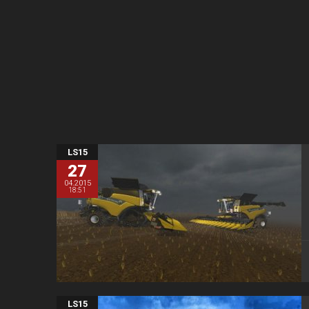
LS15
27
04.2015
18:51
LS15