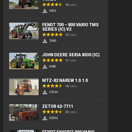
16
votes
9456
FENDT 700 – 800 VARIO TMS
SERIES (IC) V2
12
votes
7580
JOHN DEERE SERIA 8030 (IC)
11
votes
6485
MTZ-82 NAREW 1.0.1.0
16
votes
27544
ZETOR 62-7711
23
votes
20036
FENDT FAVORIT 900 VARIO