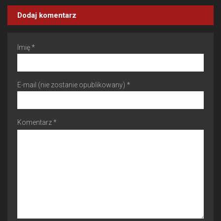
Dodaj komentarz
Imię *
E-mail (nie zostanie opublikowany) *
Komentarz *