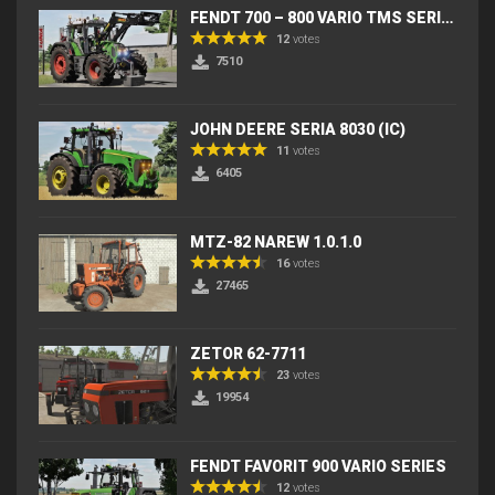
FENDT 700 – 800 VARIO TMS SERIES (IC) V2
12
votes
7510
JOHN DEERE SERIA 8030 (IC)
11
votes
6405
MTZ-82 NAREW 1.0.1.0
16
votes
27465
ZETOR 62-7711
23
votes
19954
FENDT FAVORIT 900 VARIO SERIES
12
votes