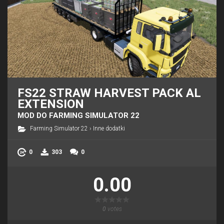
FS22 STRAW HARVEST PACK AL
EXTENSION
MOD DO FARMING SIMULATOR 22
Farming Simulator 22
›
Inne dodatki
0
303
0
0.00
0
votes