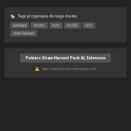
Tagi przypisane do tego modu:
autoload
fs2022
fs22
ls2022
ls22
straw harvest
Pobierz Straw Harvest Pack AL Extension
Zgłoś nadużycie lub niedziałający link