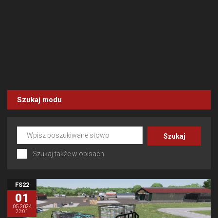
Szukaj modu
Szukaj także w opisach
FS22
01
05.2024
22:01