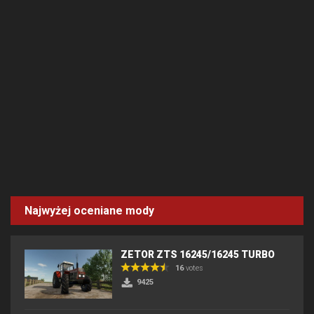
Najwyżej oceniane mody
ZETOR ZTS 16245/16245 TURBO
16
votes
9425