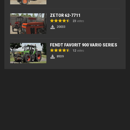
ZETOR 62-7711
23
votes
20033
FENDT FAVORIT 900 VARIO SERIES
12
votes
8939