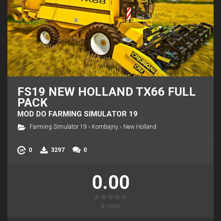
FS19 NEW HOLLAND TX66 FULL
PACK
MOD DO FARMING SIMULATOR 19
Farming Simulator 19
›
Kombajny
›
New Holland
0
3297
0
0.00
0
votes