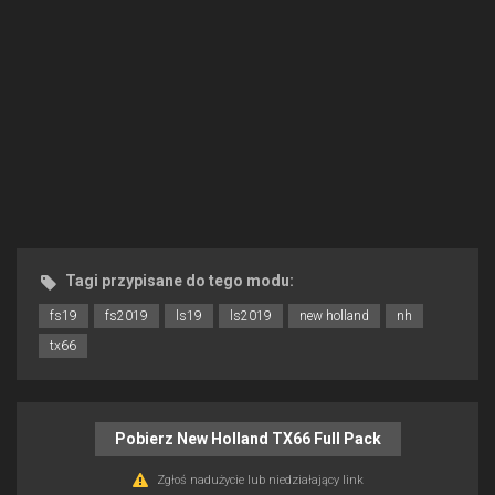
Tagi przypisane do tego modu:
fs19
fs2019
ls19
ls2019
new holland
nh
tx66
Pobierz New Holland TX66 Full Pack
Zgłoś nadużycie lub niedziałający link