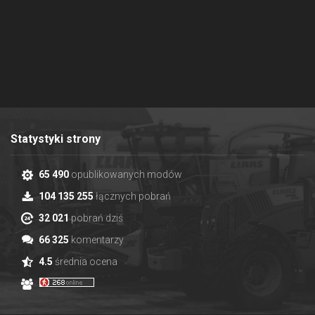
Statystyki strony
65 490
opublikowanych modów
104 135 255
łącznych pobrań
32 021
pobrań dziś
66 325
komentarzy
4.5
średnia ocena