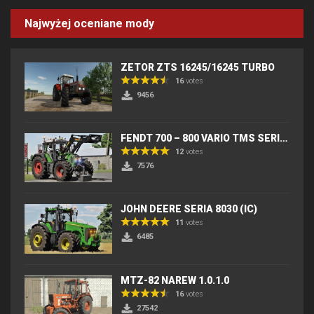
Najwyżej oceniane mody
ZETOR ZTS 16245/16245 TURBO
16
votes
9456
FENDT 700 – 800 VARIO TMS SERIES (IC) V2
12
votes
7576
JOHN DEERE SERIA 8030 (IC)
11
votes
6485
MTZ-82 NAREW 1.0.1.0
16
votes
27542