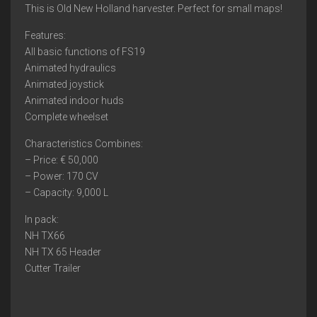
This is Old New Holland harvester. Perfect for small maps!
Features:
All basic functions of FS19
Animated hydraulics
Animated joystick
Animated indoor huds
Complete wheelset
Characteristics Combines:
– Price: € 50,000
– Power: 170 CV
– Capacity: 9,000 L
In pack:
NH TX66
NH TX 65 Header
Cutter Trailer