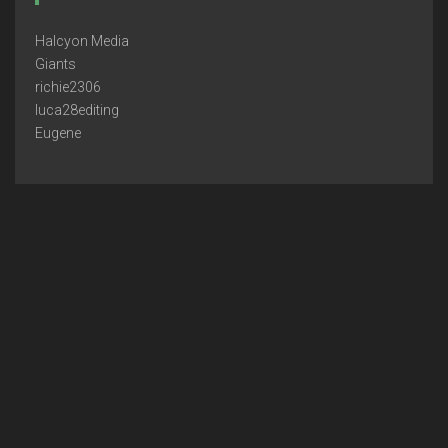
Halcyon Media
Giants
richie2306
luca28editing
Eugene