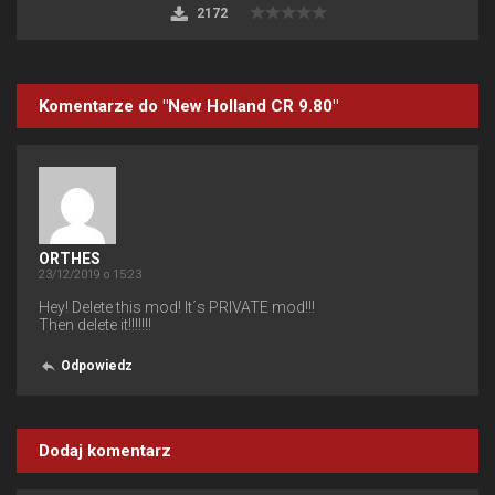
2172
Komentarze do "New Holland CR 9.80"
ORTHES
23/12/2019 o 15:23
Hey! Delete this mod! It´s PRIVATE mod!!!
Then delete it!!!!!!!
Odpowiedz
Dodaj komentarz