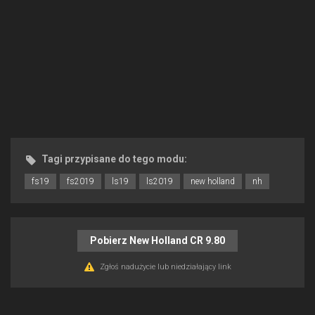
Tagi przypisane do tego modu:
fs19
fs2019
ls19
ls2019
new holland
nh
Pobierz New Holland CR 9.80
Zgłoś nadużycie lub niedziałający link