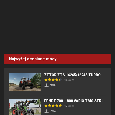
Najwyżej oceniane mody
ZETOR ZTS 16245/16245 TURBO
16
votes
9405
FENDT 700 – 800 VARIO TMS SERIES (IC) V2
12
votes
7462