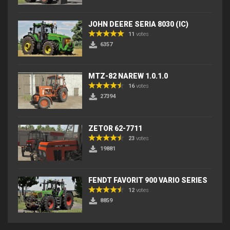
JOHN DEERE SERIA 8030 (IC)
11
votes
6357
MTZ-82 NAREW 1.0.1.0
16
votes
27394
ZETOR 62-7711
23
votes
19881
FENDT FAVORIT 900 VARIO SERIES
12
votes
8859