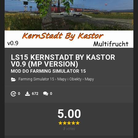
LS15 KERNSTADT BY KASTOR
V0.9 (MP VERSION)
MOD DO FARMING SIMULATOR 15
Farming Simulator 15
›
Mapy i Obiekty
›
Mapy
0
672
0
5.00
3
votes