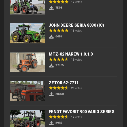
12
votes
7598
JOHN DEERE SERIA 8030 (IC)
11
votes
6497
MTZ-82 NAREW 1.0.1.0
16
votes
27565
ZETOR 62-7711
23
votes
20058
FENDT FAVORIT 900 VARIO SERIES
12
votes
8955