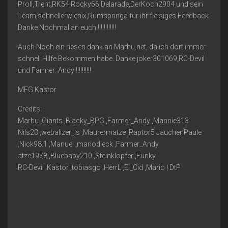
Proll,Trent,RK54,Rocky66,Delarade,DerKoch2904 und sein
Team,schnellerwienix,Rumspringa für ihr fleisiges Feedback.
Danke Nochmal an euch.!!!!!!!!!!!!
Auch Noch ein riesen dank an Marhu.net, da ich dort immer
schnell Hilfe Bekommen habe. Danke joker301069,RC-Devil
und Farmer_Andy !!!!!!!!!!
MFG Kastor
Credits:
Marhu ,Giants ,Blacky_BPG ,Farmer_Andy ,Mannie313
Nils23 ,webalizer_ls ,Maurermatze ,Raptor5 JauchenPaule
,Nick98.1 ,Manuel ,mariodieck ,Farmer_Andy
atze1978 ,Bluebaby210 ,Steinklopfer ,Funky
RC-Devil ,Kastor ,tobiasgo ,HerrL ,El_Cid ,Mario | DtP