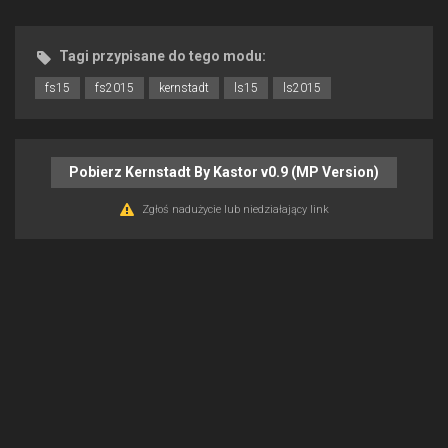
Tagi przypisane do tego modu:
fs15
fs2015
kernstadt
ls15
ls2015
Pobierz Kernstadt By Kastor v0.9 (MP Version)
Zgłoś nadużycie lub niedziałający link