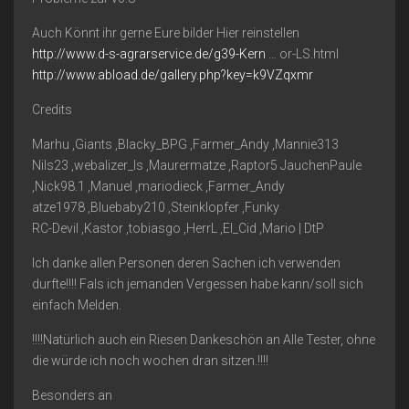
Auch Könnt ihr gerne Eure bilder Hier reinstellen
http://www.d-s-agrarservice.de/g39-Kern
… or-LS.html
http://www.abload.de/gallery.php?key=k9VZqxmr
Credits
Marhu ,Giants ,Blacky_BPG ,Farmer_Andy ,Mannie313
Nils23 ,webalizer_ls ,Maurermatze ,Raptor5 JauchenPaule
,Nick98.1 ,Manuel ,mariodieck ,Farmer_Andy
atze1978 ,Bluebaby210 ,Steinklopfer ,Funky
RC-Devil ,Kastor ,tobiasgo ,HerrL ,El_Cid ,Mario | DtP
Ich danke allen Personen deren Sachen ich verwenden
durfte!!!! Fals ich jemanden Vergessen habe kann/soll sich
einfach Melden.
!!!!Natürlich auch ein Riesen Dankeschön an Alle Tester, ohne
die würde ich noch wochen dran sitzen.!!!!
Besonders an