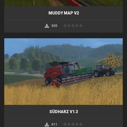
MUDDY MAP V2
505
SÜDHARZ V1.3
411