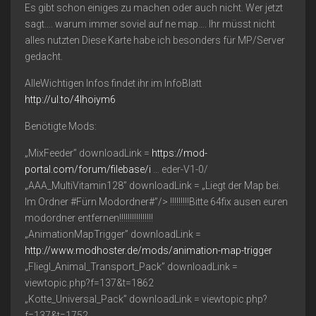
Es gibt schon einiges zu machen oder auch nicht. Wer jetzt
sagt…. warum immer soviel auf ne map…. Ihr müsst nicht
alles nutzten Diese Karte habe ich besonders für MP/Server
gedacht.
AlleWichtigen Infos findet ihr im InfoBlatt
http://ul.to/4lhoiym6
Benötigte Mods:
„MixFeeder” downloadLink =
https://mod-
portal.com/forum/filebase/i
… eder-V1-0/
„AAA_MultiVitamin128” downloadLink = „Liegt der Map bei.
Im Ordner #Fürn Modordner#”/> !!!!!!!!!Bitte 64fix ausen euren
modordner entfernen!!!!!!!!!!!!!!!!
„AnimationMapTrigger” downloadLink =
http://www.modhoster.de/mods/animation-map-trigger
„Fliegl_Animal_Transport_Pack” downloadLink =
viewtopic.php?f=137&t=1862
„Kotte_Universal_Pack” downloadLink = viewtopic.php?
f=137&t=1752