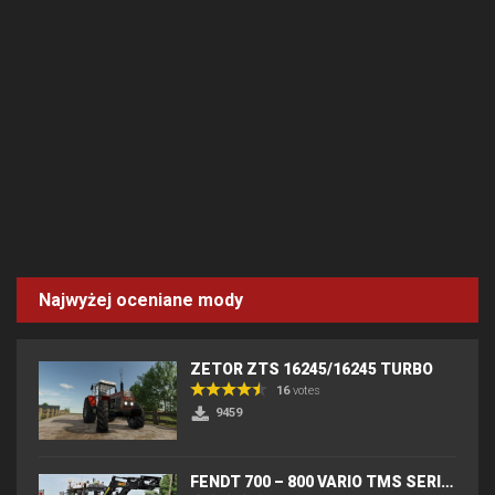
Najwyżej oceniane mody
ZETOR ZTS 16245/16245 TURBO
16
votes
9459
FENDT 700 – 800 VARIO TMS SERIES (IC) V2