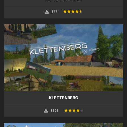
877
KLETTENBERG
1161