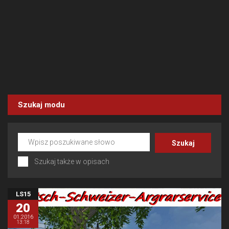
Szukaj modu
Szukaj także w opisach
LS15
20
01.2016
13:18