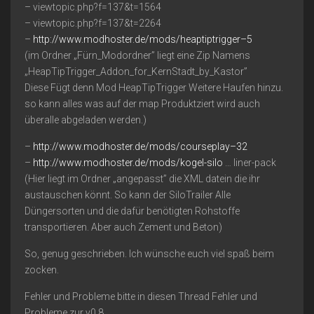
– viewtopic.php?f=137&t=1564
– viewtopic.php?f=137&t=2264
–
http://www.modhoster.de/mods/heaptiptrigger–5
(im Ordner „Fürn_Modordner” liegt eine Zip Namens
„HeapTipTrigger_Addon_for_KernStadt_by_Kastor”
Diese Fügt denn Mod HeapTipTrigger Weitere Haufen hinzu.
so kann alles was auf der map Produktziert wird auch
überalle abgeladen werden.)
–
http://www.modhoster.de/mods/courseplay–32
–
http://www.modhoster.de/mods/kogel-silo
… liner-pack
(Hier liegt im Ordner „angepasst” die XML datein die ihr
austauschen könnt. So kann der SiloTrailer Alle
Düngersorten und die dafür benötigten Rohstoffe
transportieren. Aber auch Zement und Beton)
So, genug geschrieben. Ich wünsche euch viel spaß beim
zocken.
Fehler und Probleme bitte in diesen Thread Fehler und
Probleme zur v0.8