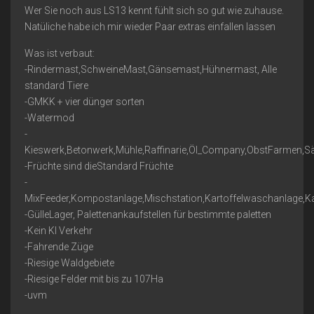
Wer Sie noch aus LS13 kennt fühlt sich so gut wie zuhause.
Natüliche habe ich mir wieder Paar extras einfallen lassen
Was ist verbaut:
-Rindermast,SchweineMast,Gänsemast,Hühnermast, Alle
standard Tiere
-GMKK + vier dünger sorten
-Watermod
-
Kieswerk,Betonwerk,Mühle,Raffinarie,Öl_Company,ObstFarmen,S
-Früchte sind dieStandard Früchte
-
MixFeeder,Kompostanlage,Mischstation,Kartoffelwaschanlage,Ka
-GülleLager, Palettenankaufstellen für bestimmte paletten
-Kein KI Verkehr
-Fahrende Züge
-Riesige Waldgebiete
-Riesige Felder mit bis zu 107Ha
-uvm