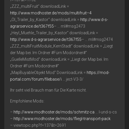
„ZZZ_multiFruit” downloadLink =
http://www.modhoster.de/mods/multifruit–4
„Öl_Trailer_by_Kastor” downloadLink =
http://www.d-s-
agrarservice.de/t367f55
– … ml#msg2473
„Heyl_Muehle_Trailer_by_Kastor” downloadLink =
http://www.d-s-agrarservice.de/t367f55
– … ml#msg2474
„ZZZ_multiFruitModule_KernStadt” downloadLink = „Liegt
der Map bei. Im Ordner #Fürn Modordner#”
„GuelleMistMod” downloadLink = „Liegt der Map bei. Im
Ordner #Fürn Modordner#”
„MapBuyableObjekt Mod” DownloadLink =
https://mod-
portal.com/forum/filebase/i
… ject-V3-3/
Ihr seht viel Brauch man für Die Karte nicht.
Empfohlene Mods:
–
http://www.modhoster.de/mods/schmitz-ca
… l-und-s-cs
–
http://www.modhoster.de/mods/fliegl-transport-pack
– viewtopic.php?f=137&t=2691