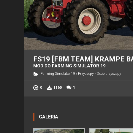
FS19 [FBM TEAM] KRAMPE B
MOD DO FARMING SIMULATOR 19
Farming Simulator 19
›
Przyczepy
›
Duże przyczepy
0
1160
1
GALERIA