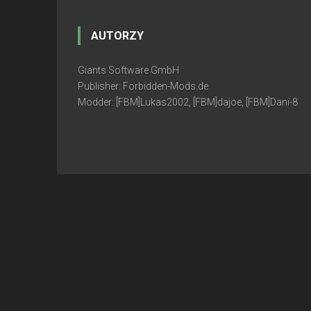
AUTORZY
Giants Software GmbH
Publisher: Forbidden-Mods.de
Modder: [FBM]Lukas2002, [FBM]dajoe, [FBM]Dani-8