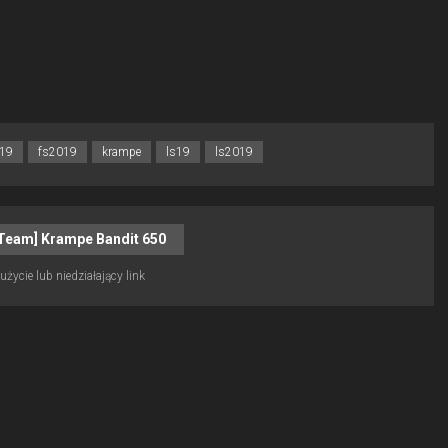
s19
fs2019
krampe
ls19
ls2019
Team] Krampe Bandit 650
życie lub niedziałający link