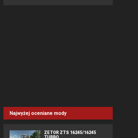
Najwyżej oceniane mody
ZETOR ZTS 16245/16245
TURBO