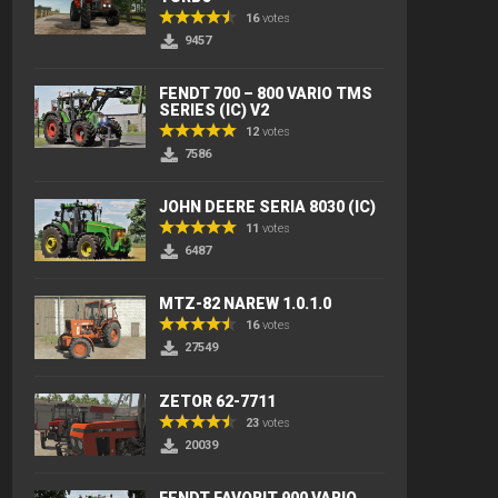
16
votes
9457
FENDT 700 – 800 VARIO TMS
SERIES (IC) V2
12
votes
7586
JOHN DEERE SERIA 8030 (IC)
11
votes
6487
MTZ-82 NAREW 1.0.1.0
16
votes
27549
ZETOR 62-7711
23
votes
20039
FENDT FAVORIT 900 VARIO