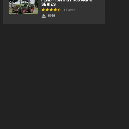
SERIES
12
votes
8948