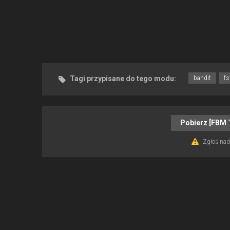
Tagi przypisane do tego modu:
bandit
f
Pobierz [FBM 
Zgłoś nadu