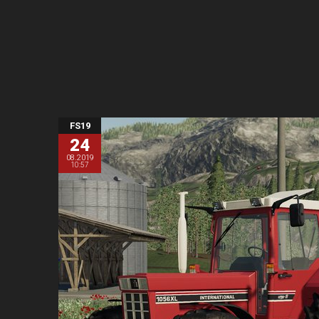
FS19
24
08.2019
10:57