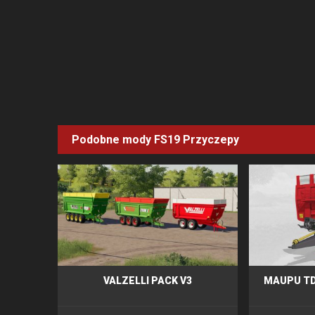
Podobne mody FS19
Przyczepy
VALZELLI PACK V3
MAUPU TD