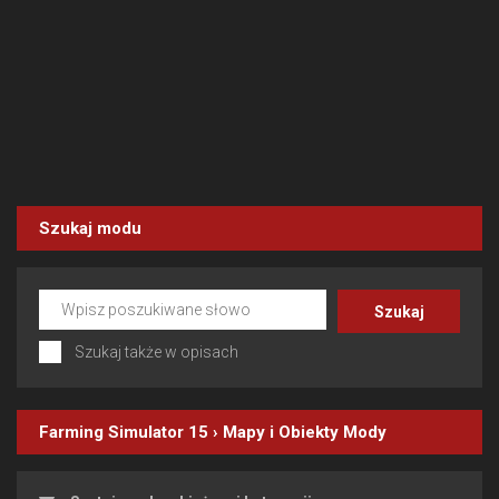
Szukaj modu
Szukaj także w opisach
Farming Simulator 15
›
Mapy i Obiekty
Mody