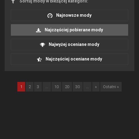
Sortuj mody w bieżącej kategorii:
Najnowsze mody
Najczęściej pobierane mody
Najwyżej oceniane mody
Najczęściej oceniane mody
1
2
3
...
10
20
30
...
»
Ostatni »