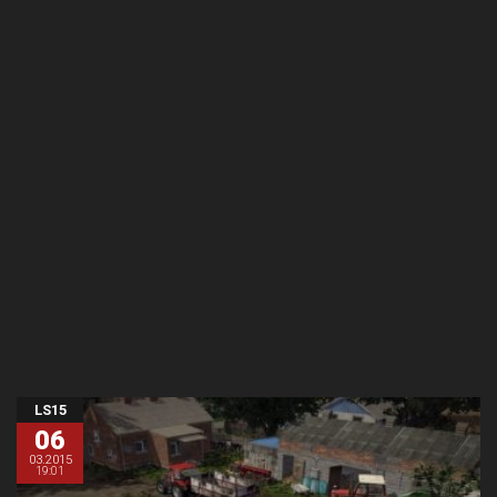
LS15
06
03.2015
19:01