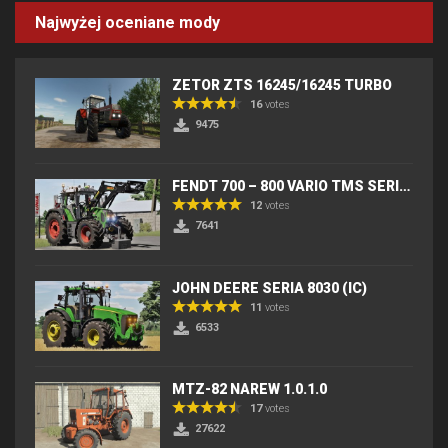
Najwyżej oceniane mody
ZETOR ZTS 16245/16245 TURBO
16
votes
9475
FENDT 700 – 800 VARIO TMS SERIES (IC) V2
12
votes
7641
JOHN DEERE SERIA 8030 (IC)
11
votes
6533
MTZ-82 NAREW 1.0.1.0
17
votes
27622