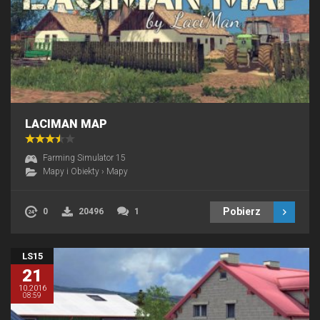
LACIMAN MAP
Farming Simulator 15
Mapy i Obiekty
›
Mapy
Pobierz
0
20496
1
LS15
21
10.2016
08:59