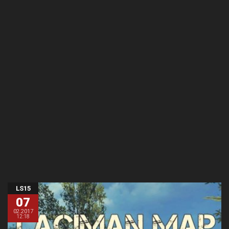
LS15
07
02.2017
12:18