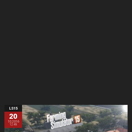
LS15
20
10.2016
12:49