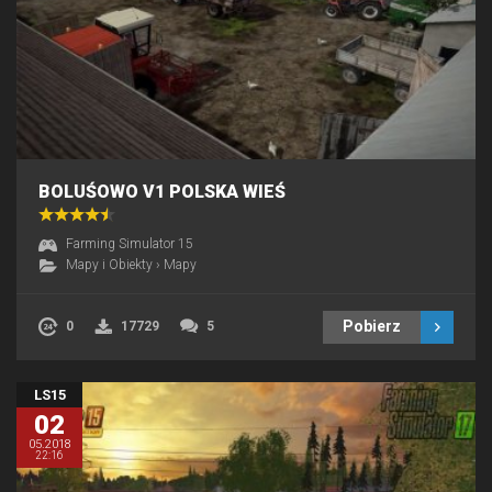
BOLUŚOWO V1 POLSKA WIEŚ
Farming Simulator 15
Mapy i Obiekty
›
Mapy
Pobierz
0
17729
5
LS15
02
05.2018
22:16