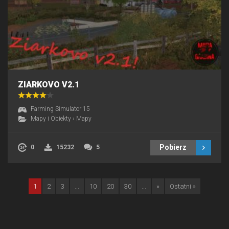
ZIARKOVO V2.1
Farming Simulator 15
Mapy i Obiekty
›
Mapy
Pobierz
0
15232
5
1
2
3
...
10
20
30
...
»
Ostatni »