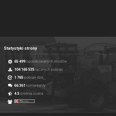
Statystyki strony
65 499
opublikowanych modów
104 165 535
łącznych pobrań
1 765
pobrań dziś
66 361
komentarzy
4.5
średnia ocena