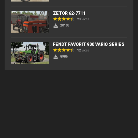
ZETOR 62-7711
23
votes
20103
FENDT FAVORIT 900 VARIO SERIES
12
votes
8986