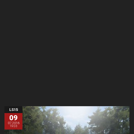
LS15
09
07.2016
19:03