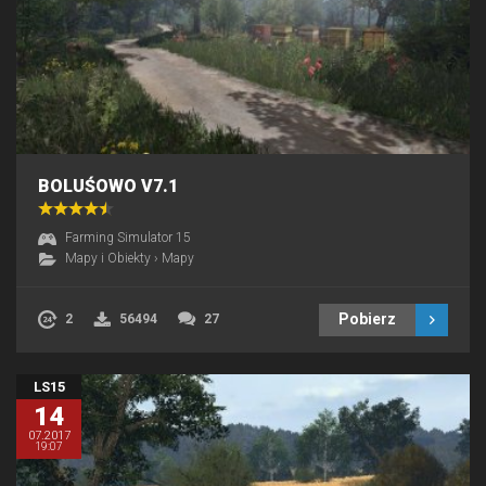
BOLUŚOWO V7.1
Farming Simulator 15
Mapy i Obiekty
›
Mapy
Pobierz
2
56494
27
LS15
14
07.2017
19:07