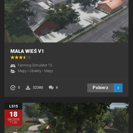
MAŁA WIEŚ V1
Farming Simulator 15
Mapy i Obiekty
›
Mapy
Pobierz
0
32380
6
LS15
18
04.2016
11:26