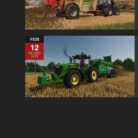
FS25
12
01.2026
14:26