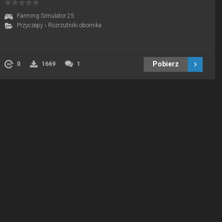
Farming Simulator 25
Przyczepy
›
Rozrzutniki obornika
Pobierz
0
1669
1