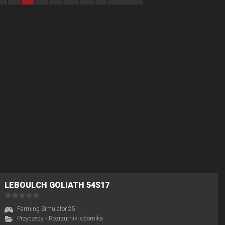
LEBOULCH GOLIATH 54S17
Farming Simulator 25
Przyczepy
›
Rozrzutniki obornika