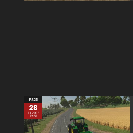
FS25
28
11.2025
19:38