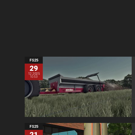
FS25
29
12.2025
10:53
FS25
21