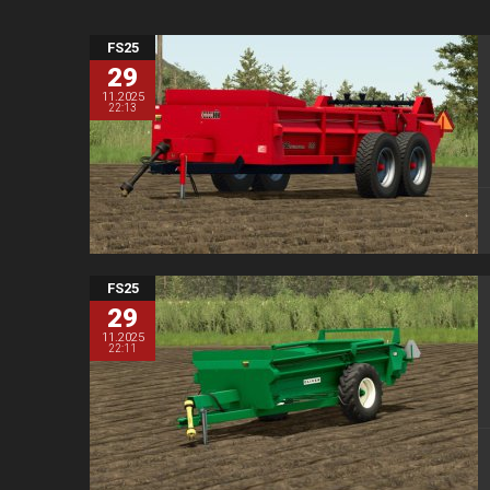
FS25
29
11.2025
22:13
FS25
29
11.2025
22:11