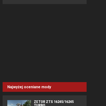
Najwyżej oceniane mody
ZETOR ZTS 16245/16245
TURBO