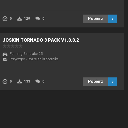
Pobierz
0
129
0
JOSKIN TORNADO 3 PACK V1.0.0.2
Farming Simulator 25
Przyczepy
›
Rozrzutniki obornika
Pobierz
0
133
0