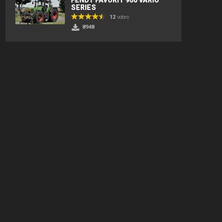
SERIES
12
votes
8948