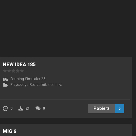
NEW IDEA 185
Farming Simulator 25
Przyczepy
›
Rozrzutniki obornika
Pobierz
0
21
0
MIG 6