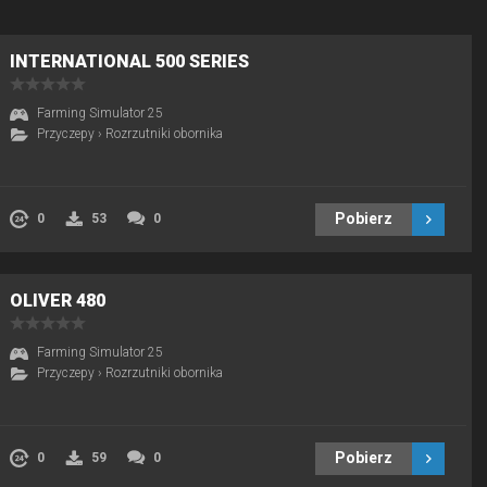
INTERNATIONAL 500 SERIES
Farming Simulator 25
Przyczepy
›
Rozrzutniki obornika
Pobierz
0
53
0
OLIVER 480
Farming Simulator 25
Przyczepy
›
Rozrzutniki obornika
Pobierz
0
59
0