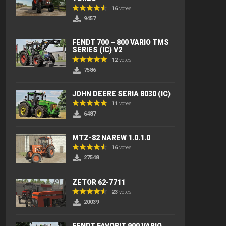
16
votes
9457
FENDT 700 – 800 VARIO TMS
SERIES (IC) V2
12
votes
7586
JOHN DEERE SERIA 8030 (IC)
11
votes
6487
MTZ-82 NAREW 1.0.1.0
16
votes
27548
ZETOR 62-7711
23
votes
20039
FENDT FAVORIT 900 VARIO