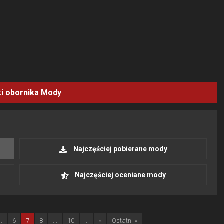
i obornika
Mody
Najczęściej pobierane mody
Najczęściej oceniane mody
..
6
7
8
...
10
...
»
Ostatni »