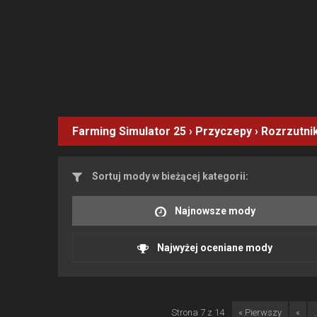
Farming Simulator 25
›
Przyczepy
›
Rozrzutnik
Sortuj mody w bieżącej kategorii:
Najnowsze mody
Najwyżej oceniane mody
Strona 7 z 14
« Pierwszy
«
.