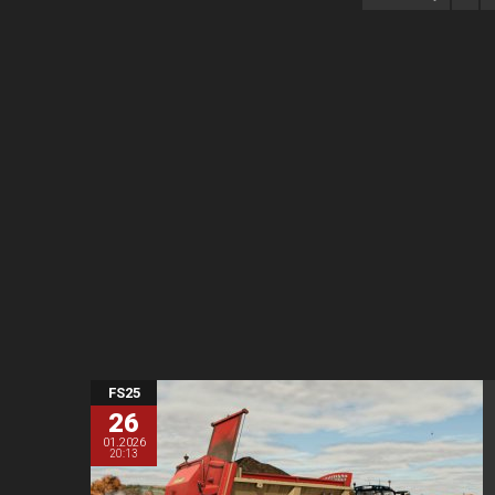
FS25
26
01.2026
20:13