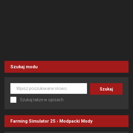
Szukaj modu
Szukaj także w opisach
Farming Simulator 25
›
Modpacki
Mody