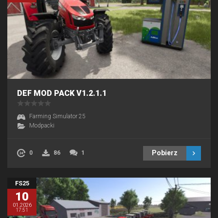
DEF MOD PACK V1.2.1.1
Farming Simulator 25
Modpacki
Pobierz
0
86
1
FS25
10
01.2026
17:51