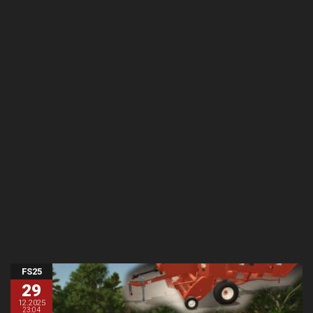
FS25
29
12.2025
23:04