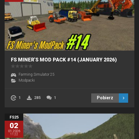
FS MINER’S MOD PACK #14 (JANUARY 2026)
Farming Simulator 25
Modpacki
Pobierz
1
285
1
FS25
02
01.2026
11:22