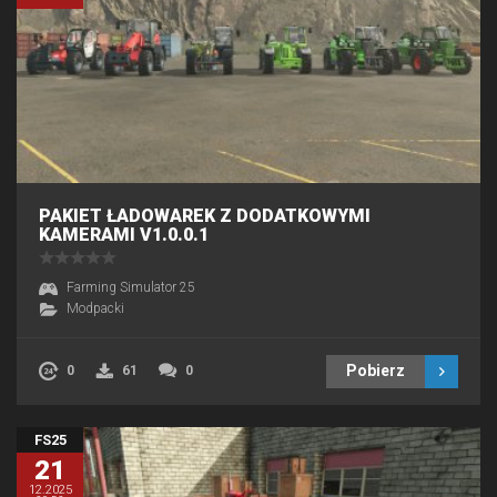
PAKIET ŁADOWAREK Z DODATKOWYMI
KAMERAMI V1.0.0.1
Farming Simulator 25
Modpacki
Pobierz
0
61
0
FS25
21
12.2025