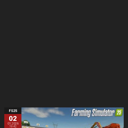
FS25
02
01.2026
19:42