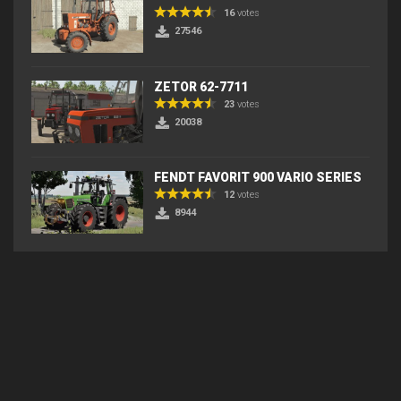
16
votes
27546
ZETOR 62-7711
23
votes
20038
FENDT FAVORIT 900 VARIO SERIES
12
votes
8944