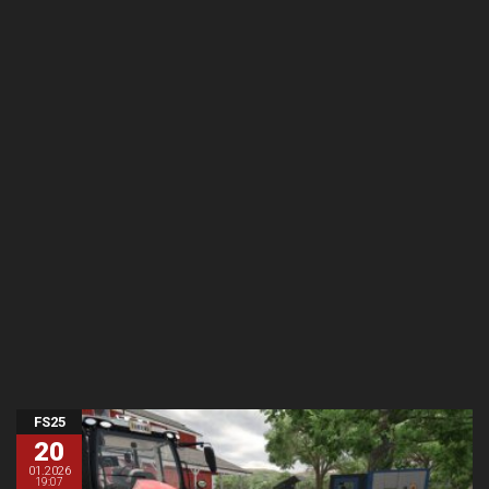
FS25
20
01.2026
19:07