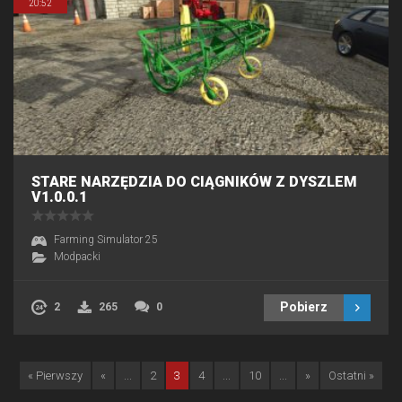
20:52
STARE NARZĘDZIA DO CIĄGNIKÓW Z DYSZLEM
V1.0.0.1
Farming Simulator 25
Modpacki
Pobierz
2
265
0
« Pierwszy
«
...
2
3
4
...
10
...
»
Ostatni »