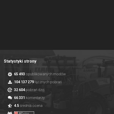
Statystyki strony
65 493
opublikowanych modów
104 137 279
łącznych pobrań
32 604
pobrań dziś
66 331
komentarzy
4.5
średnia ocena