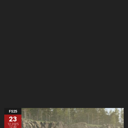
FS25
23
12.2025
12:49