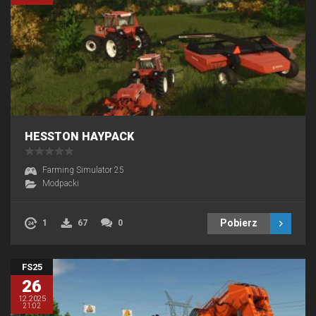
HESSTON HAYPACK
Farming Simulator 25
Modpacki
Pobierz
1
67
0
FS25
26
12.2025
21:02