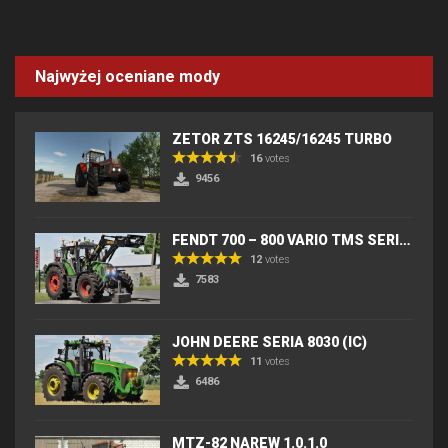
Najwyżej oceniane mody
ZETOR ZTS 16245/16245 TURBO
16
votes
9456
FENDT 700 – 800 VARIO TMS SERIES (IC) V2
12
votes
7583
JOHN DEERE SERIA 8030 (IC)
11
votes
6486
MTZ-82 NAREW 1.0.1.0