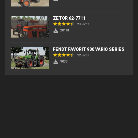
ZETOR 62-7711
23
votes
20191
FENDT FAVORIT 900 VARIO SERIES
12
votes
9033