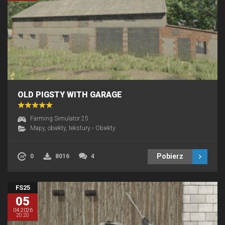
OLD PIGSTY WITH GARAGE
Farming Simulator 25
Mapy, obiekty, tekstury
›
Obiekty
Pobierz
0
8016
4
FS25
05
04.2026
20:20