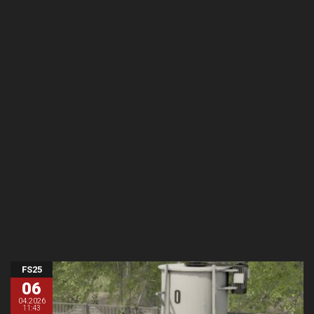
FS25
06
04.2026
11:43