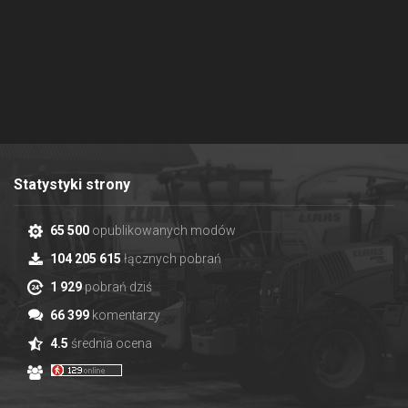
Statystyki strony
65 500
opublikowanych modów
104 205 615
łącznych pobrań
1 929
pobrań dziś
66 399
komentarzy
4.5
średnia ocena