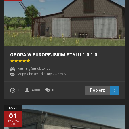
OBORA W EUROPEJSKIM STYLU 1.0.1.0
Farming Simulator 25
Mapy, obiekty, tekstury
›
Obiekty
Pobierz
0
4388
0
FS25
01
12.2024
10:07