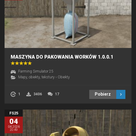
MASZYNA DO PAKOWANIA WORKÓW 1.0.0.1
Farming Simulator 25
Mapy, obiekty, tekstury
›
Obiekty
Pobierz
1
3406
17
FS25
04
04.2026
20:49