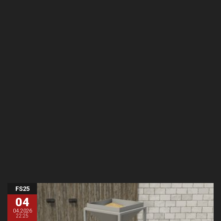
FS25
04
04.2026
22:25