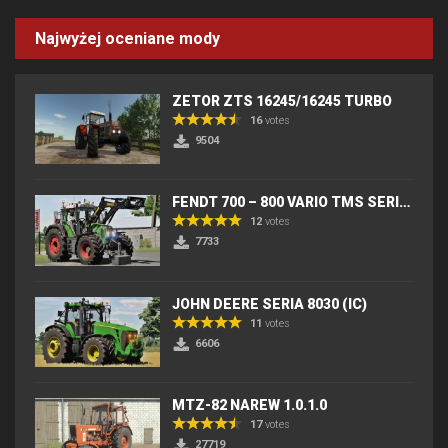
Najwyżej oceniane mody
ZETOR ZTS 16245/16245 TURBO
16
votes
9504
FENDT 700 – 800 VARIO TMS SERIES (IC) V2
12
votes
7733
JOHN DEERE SERIA 8030 (IC)
11
votes
6606
MTZ-82 NAREW 1.0.1.0
17
votes
27719