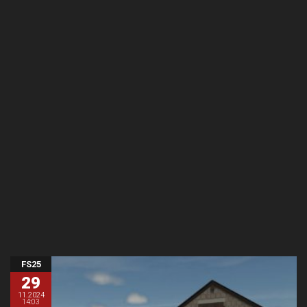
FS25
29
11.2024
14:03