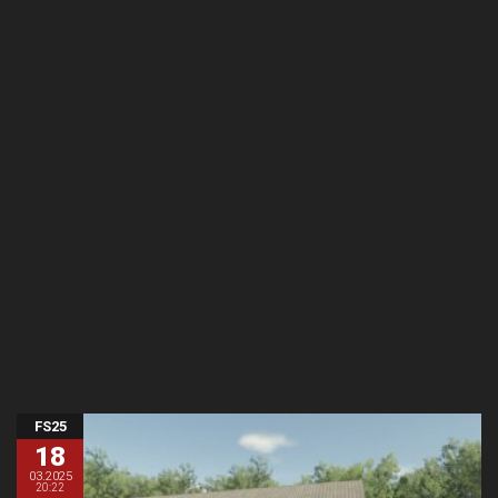
FS25
18
03.2025
20:22