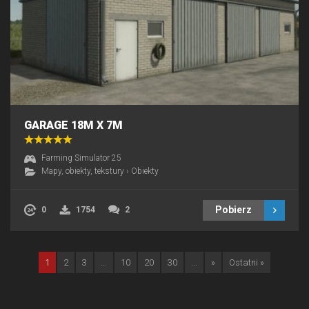
GARAGE 18M X 7M
Farming Simulator 25
Mapy, obiekty, tekstury
›
Obiekty
Pobierz
0
1754
2
1
2
3
...
10
20
30
...
»
Ostatni »