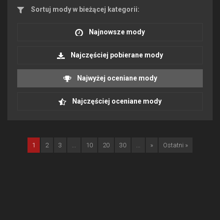
Sortuj mody w bieżącej kategorii:
Najnowsze mody
Najczęściej pobierane mody
Najwyżej oceniane mody
Najczęściej oceniane mody
1
2
3
...
10
20
30
...
»
Ostatni »