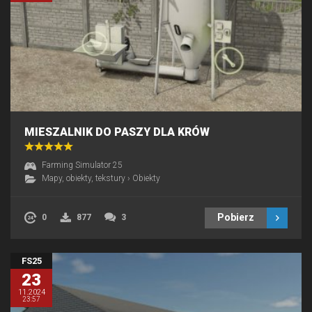
MIESZALNIK DO PASZY DLA KRÓW
Farming Simulator 25
Mapy, obiekty, tekstury
›
Obiekty
Pobierz
0
877
3
FS25
23
11.2024
23:57