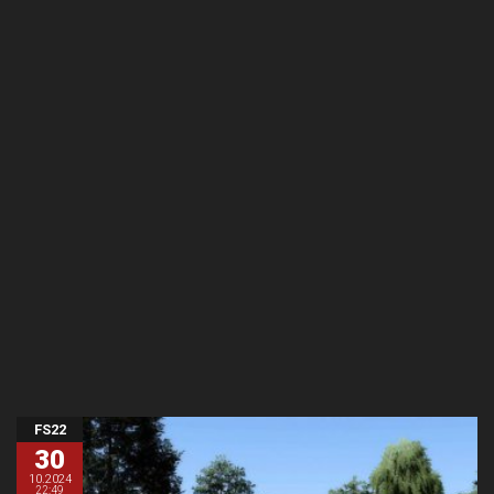
FS22
30
10.2024
22:49