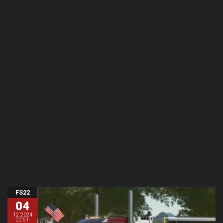
FS22
04
12.2024
22:51