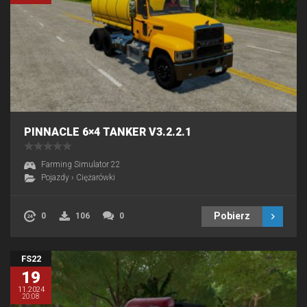
PINNACLE 6×4 TANKER V3.2.2.1
Farming Simulator 22
Pojazdy
›
Ciężarówki
Pobierz
0
106
0
FS22
19
11.2024
20:08