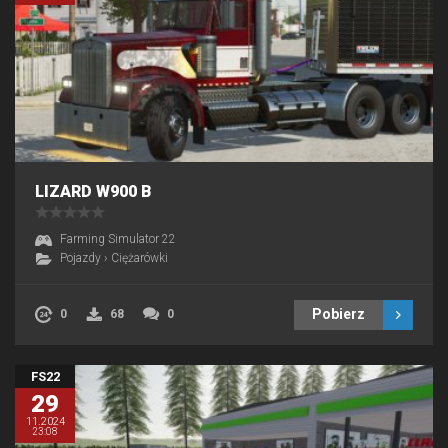
LIZARD W900 B
Farming Simulator 22
Pojazdy
›
Ciężarówki
Pobierz
0
68
0
FS22
29
11.2024
23:08