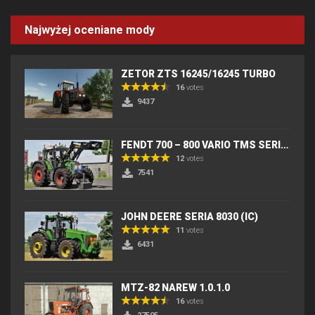
Najwyżej oceniane mody
ZETOR ZTS 16245/16245 TURBO
16
votes
9437
FENDT 700 – 800 VARIO TMS SERIES (IC) V2
12
votes
7541
JOHN DEERE SERIA 8030 (IC)
11
votes
6431
MTZ-82 NAREW 1.0.1.0
16
votes