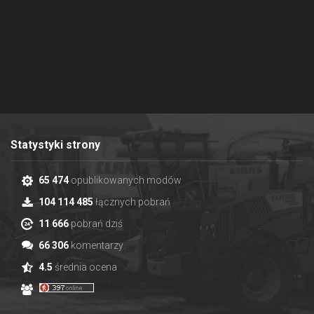
Statystyki strony
65 474
opublikowanych modów
104 114 485
łącznych pobrań
11 666
pobrań dziś
66 306
komentarzy
4.5
średnia ocena