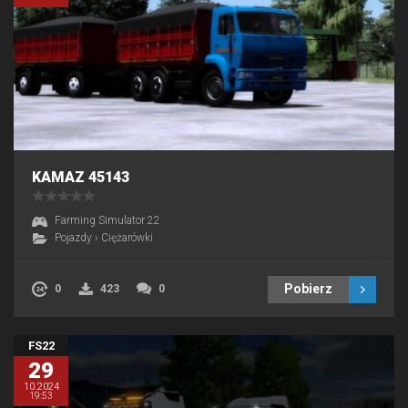
KAMAZ 45143
Farming Simulator 22
Pojazdy
›
Ciężarówki
Pobierz
0
423
0
FS22
29
10.2024
19:53