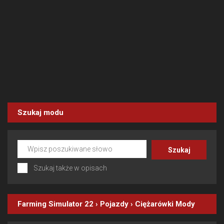
Szukaj modu
Szukaj także w opisach
Farming Simulator 22
›
Pojazdy
›
Ciężarówki
Mody