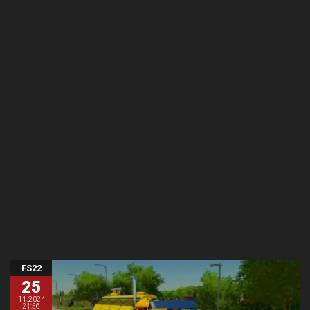
FS22
25
11.2024
21:56