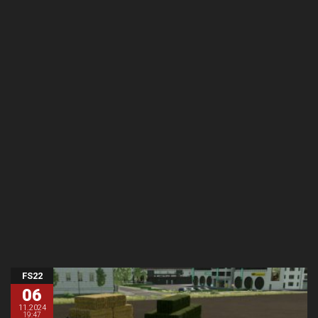
FS22
06
11.2024
19:47