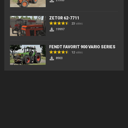
27505
ZETOR 62-7711
23
votes
19997
FENDT FAVORIT 900 VARIO SERIES
12
votes
8903