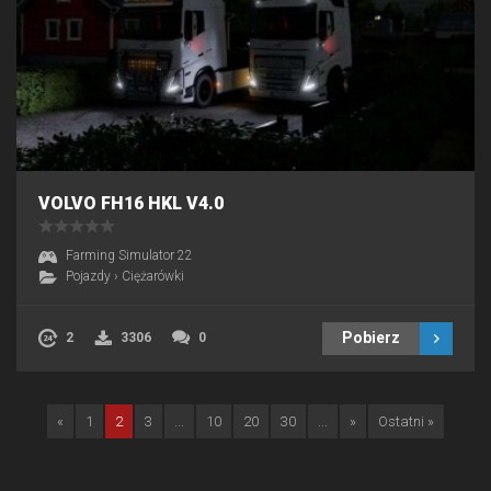
VOLVO FH16 HKL V4.0
Farming Simulator 22
Pojazdy
›
Ciężarówki
Pobierz
2
3306
0
«
1
2
3
...
10
20
30
...
»
Ostatni »