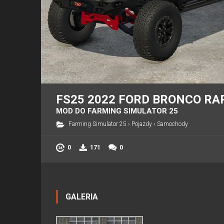
FS25 2022 FORD BRONCO RA
MOD DO FARMING SIMULATOR 25
Farming Simulator 25
›
Pojazdy
›
Samochody
0
171
0
GALERIA