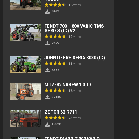
16
votes
9419
FENDT 700 – 800 VARIO TMS
SERIES (IC) V2
12
votes
7499
JOHN DEERE SERIA 8030 (IC)
11
votes
6387
MTZ-82 NAREW 1.0.1.0
16
votes
27440
ZETOR 62-7711
23
votes
19928
FENDT FAVORIT 900 VARIO