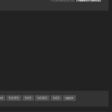
Przesłane przez
TheBestFSMods
ord
fs2025
fs25
ls2025
ls25
raptor