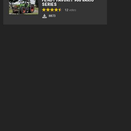
SERIES
12
votes
8873