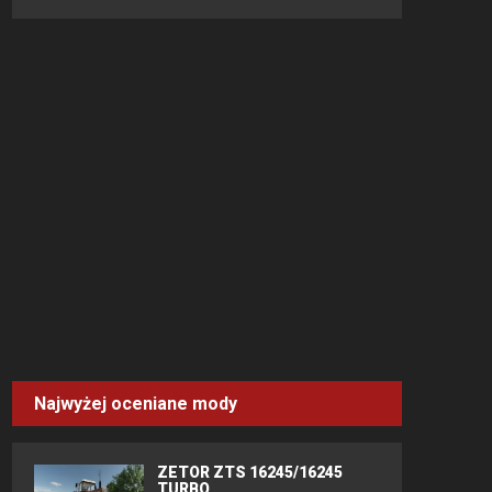
Najwyżej oceniane mody
ZETOR ZTS 16245/16245
TURBO