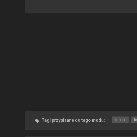
Tagi przypisane do tego modu:
bronco
f