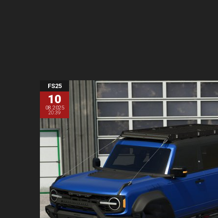
FS25
10
08.2025
20:39