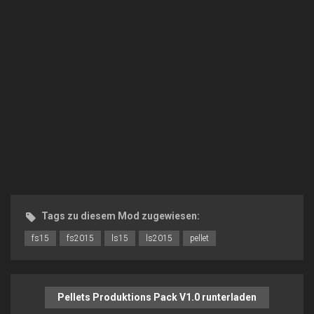
Tags zu diesem Mod zugewiesen:
fs15
fs2015
ls15
ls2015
pellet
Pellets Produktions Pack V1.0 runterladen