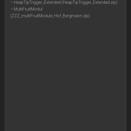
– HeapTipTrigger_Extended (HeapTipTrigger_Extended.zip)
– MultiFruitModul
(ZZZ_multiFruitModule_Hof_Bergmann.zip)