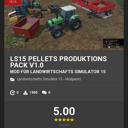
18:25
LS15 PELLETS PRODUKTIONS
PACK V1.0
MOD FÜR LANDWIRTSCHAFTS SIMULATOR 15
Landwirtschafts Simulator 15
›
Modpacks
0
1900
0
5.00
1
votes