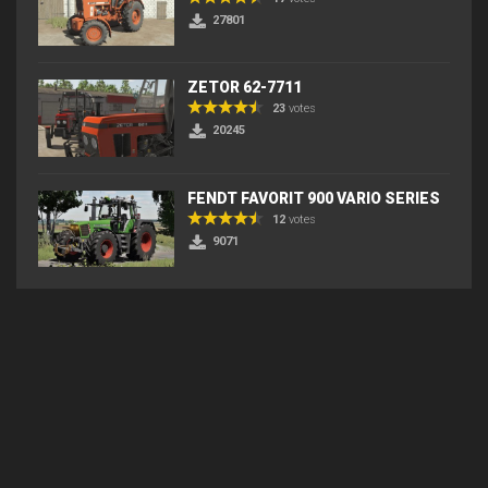
27801
ZETOR 62-7711
23
votes
20245
FENDT FAVORIT 900 VARIO SERIES
12
votes
9071