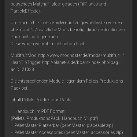
passenden MaterialHolder geladen (FillPlanes und
ParticleEffekte).
Um einen fehlerfreien Spielverlauf zu gewährleisten werden
aber noch 2 Zusätzliche Mods benötigt die ich leider diesem
Pack nicht beilegen kann.
Diese wären wenn ihr nicht schon habt.
MultifruitMod: http://www.modhoster.de/mods/multifruit–4
HeapTipTrigger: http://planet-ls.de/board/index.php?pag …
adID=21038
Die entsprechenden Module liegen dem Pellets Produktions
Pack bei.
Inhalt Pellets Produktions Pack
– Handbuch im PDF Format
(Pellets_ProduktionsPack_Handbuch_V1.pdf)
– PelletMaster Platzierbar (pelletMaster_placeable.zip)
– PelletMaster Accessories (pelletMaster_accessories.zip)