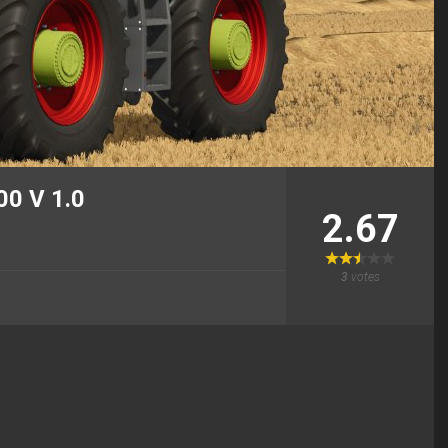
0 V 1.0
2.67
3
votes