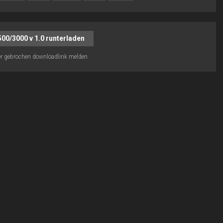
500/3000 v 1.0 runterladen
r gebrochen downloadlink melden