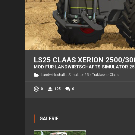
LS25 CLAAS XERION 2500/300
MOD FÜR LANDWIRTSCHAFTS SIMULATOR 25
Landwirtschafts Simulator 25
›
Traktoren
›
Claas
0
195
0
GALERIE