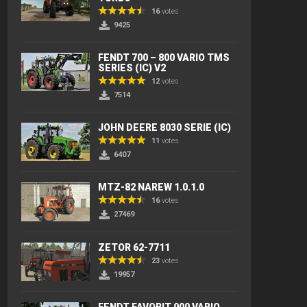
16
votes
9425
FENDT 700 – 800 VARIO TMS
SERIES (IC) V2
12
votes
7514
JOHN DEERE 8030 SERIE (IC)
11
votes
6407
MTZ-82 NAREW 1.0.1.0
16
votes
27469
ZETOR 62-7711
23
votes
19957
FENDT FAVORIT 900 VARIO