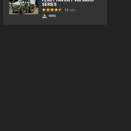
SERIES
12
votes
8884