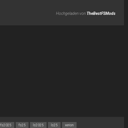
Hochgeladen von
TheBestFSMods
fs2025
fs25
ls2025
ls25
xerion