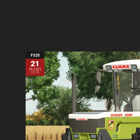
FS25
21
09.2025
23:16