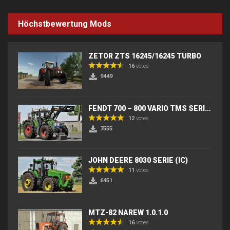
Höchstbewertung Mods
ZETOR ZTS 16245/16245 TURBO
16
votes
9449
FENDT 700 – 800 VARIO TMS SERIES (IC) V2
12
votes
7555
JOHN DEERE 8030 SERIE (IC)
11
votes
6451
MTZ-82 NAREW 1.0.1.0
16
votes