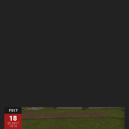
FS17
18
01.2017
14:14