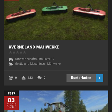
KVERNELAND MÄHWERKE
Landwirtschafts Simulator 17
Geräte und Maschinen
›
Mähwerke
Runterladen
0
423
0
FS17
03
01.2017
15:42