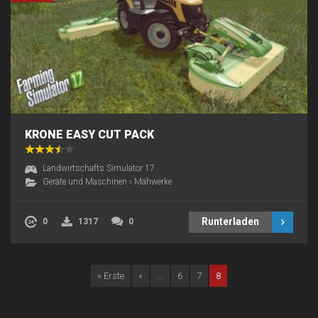
KRONE EASY CUT PACK
Landwirtschafts Simulator 17
Geräte und Maschinen
›
Mähwerke
Runterladen
0
1317
0
« Erste
«
...
6
7
8