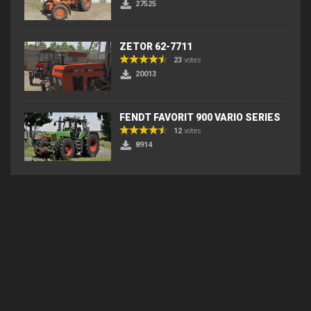
27525
ZETOR 62-7711
23
votes
20013
FENDT FAVORIT 900 VARIO SERIES
12
votes
8914