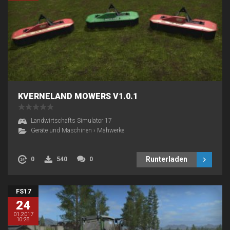
KVERNELAND MOWERS V1.0.1
Landwirtschafts Simulator 17
Geräte und Maschinen
›
Mähwerke
Runterladen
0
540
0
FS17
24
01.2017
10:28