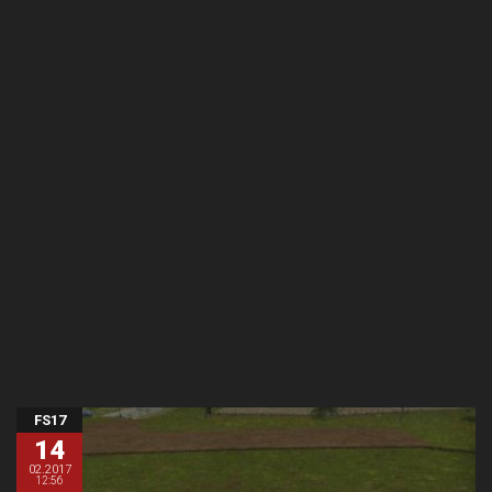
FS17
14
02.2017
12:56