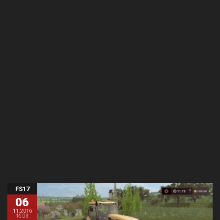
FS17
06
11.2016
16:03